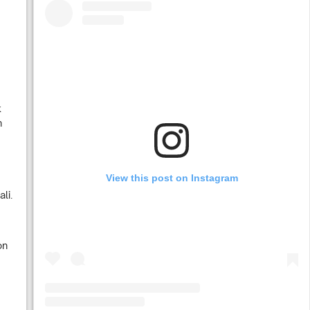
k
n
View this post on Instagram
li.
on