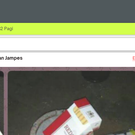
32 Pagi
san Jampes
E