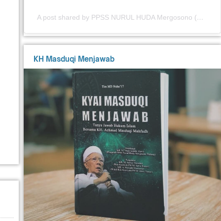
A post shared by PPSS NURUL HUDA Mergosono (@nuhamergosono)
KH Masduqi Menjawab