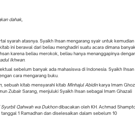
kan dahak,
tai syarah atasnya. Syaikh Ihsan mengarang syair untuk kemudian
kitab ini berawal dari beliau menghadiri suatu acara dimana banya
h Ihsan karena beliau merokok, beliau hanya menanggapinya denga
yadul Ikhwan
.
elektual sebelum banyak ada mahasiswa di Indonesia. Syaikh Ihsan
engan cara mengarang buku.
n
, sebuah kitab mensyarahi kitab
Minhajul Abidin
karya Imam Ghoza
imun Zubair Sarang, menjuluki Syaikh Ihsan sebagai Imam Ghazali
ni Syurbil Qahwah wa Dukhon
dibacakan oleh KH. Achmad Shampt
a tanggal 1 Ramadhan dan diselesaikan dalam sebelum 10