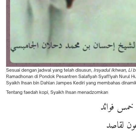
Sesuai dengan jadwal yang telah disusun,
Irsyadul Ikhwan, Li
Ramadhonan di Pondok Pesantren Salafiyah Syafi'iyah Nurul H
Syaikh Ihsan bin Dahlan Jampes Kediri yang membahas dinamik
Tentang faedah kopi, Syaikh Ihsan menadzomkan
ل خمس فوائد
عون لقاصد