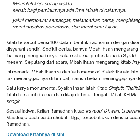
Minumlah kopi setiap waktu,
sebab bagi peminumnya ada lima faidah di dalamnya,
yakni membakar semangat, melancarkan cerna, menghilang
membaguskan pernafasan, dan membantu tujuan.
Kitab tersebut berisi 180 dalam bentuk nadhoman dengan diser
disyarahi sendiri. Sedikit cerita, bahwa Mbah Ihsan mengarang 
Kiai yang menghadirinya, salah satu kiai protes kepada Syaik
mesem. Sepulang dari acara, Mbah Ihsan mengarang kitab
Irs
Ini menarik, Mbah Ihsan sudah jauh memakai dialektika ala int
tak menanggapinya di tempat, namun beliau menanggapinya d
Satu karya monumental Syaikh Ihsan ialah Kitab
Sirajuth Thalibi
Kitab tersebut dikenal dan dikaji di Timur Tengah. Mbah KH Ma
shogir
.
Sesuai jadwal Kajian Ramadhan kitab
Irsyadul Ikhwan, Li baya
Masduqie pada ba'da shubuh. Ngaji tersebut akan dimulai pad
Ramadhan.
Download Kitabnya di sini