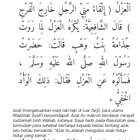
اَلْعَزْلُ ( إِلْقَاءُ مَنِيِّ الرَّجُلِ خَارِجَ الْفَرْجِ
) قَالَ الشَّافِعِيَّةُ: يُكْرَهُ الْعَزْلُ لِمَا رَوَتْ
جُذَامَةُ بِنْتُ وَهْبٍ قَالَتْ: حَضَرْتُ
رَسُوْلَ اللهِ صَلَّى الله عَلَيْهِ وَسَلَّمَ ،
فَسَأَلُوْهُ عَنِ الْعَزْلِ فَقَالَ: ذلِكَ الْوَأْدُ
الْخَفِيُّ .
Azal (mengeluarkan mani laki-laki di luar farji), para ulama
Madzhab Syafi'i berpendapat: Azal itu makruh berdasar riwayat
Judzamah binti Wahab, katanya: Saya hadir pada Rasulullah saw.,
kemudian para sahabat bertanya kepada beliau tentang azal,
lalu beliau bersabda: "Azal itu adalah mengubur anak hidup-
hidup yang samar."