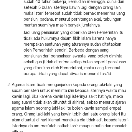
sudah 40 tahun bekerja, kemudian meninggal dunia dan
setelah 5 bulan isterinya kawin lagi dengan orang lain,
maka isteri tersebut sudah tidak berhak menerima uang
pensiun, padahal menurut perhitungan akal, tabu ngan
mantan suaminya masih banyak jumlahnya.
Jadi uang pensiunan yang diberikan oleh Pemerintah itu
tidak ada hukumnya dalam fikih Islam karena hanya
merupakan santunan yang aturannya sudah ditetapkan
oleh Pemerintah sendiri. Berbeda dengan uang
pensiunan dari perusahaan swasta, yang boleh diminta
sekali gus (tidak diterima setiap bulan seperti pensiunan
yang diberikan oleh Pemerintah), maka uang tersebut
berupa tirkah yang dapat diwaris menurut fara'id.
Agama Islam tidak menganjurkan kepada orang laki-laki yang
sudah beristeri untuk meminta izin kepada isterinya waktu mau
kawin lagi. Jika karena kawin lagi isterinya sakit hatinya, maka
sang suami tidak akan dituntut di akhirat, sebab menurut ajaran
agama Islam seorang laki-laki itu boleh kawin sampai empat
orang. Orang laki-laki yang kawin lebih dari satu orang isteri itu
akan dituntut di hari kiamat manakala dia tidak adil kepada isteri-
isterinya dalam mas'alah nafkah lahir maupun batin dan masalah
giliran.