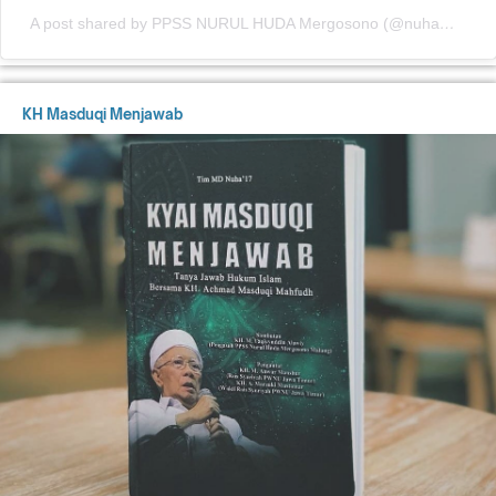
A post shared by PPSS NURUL HUDA Mergosono (@nuhamergosono)
KH Masduqi Menjawab