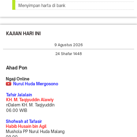
Menyimpan harta di bank
KAJIAN HARI INI
9 Agustus 2026
24 Shafar 1448
Ahad Pon
Ngaji Online
Nurul Huda Mergosono
Tafsir Jalalain
KH. M. Taqiyuddin Alawiy
nDalem KH. M. Taqiyuddin
06.00 WIB
Shofwah at Tafasir
Habib Husain bin Agil
Mushola PP Nurul Huda Malang
09.00