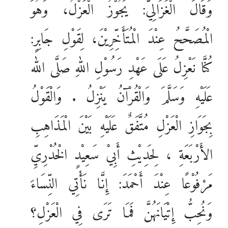
وَقَالَ الْغَزَالِيُّ: يَجُوْزُ الْعَزْلُ، وَهُوَ
الْمُصَحَّحُ عِنْدَ الْمُتَأَخِّرِيْنَ، لِقَوْلِ جَابِرٍ:
كُنَّا نَعْزِلُ عَلَى عَهْدِ رَسُوْلِ اللهِ صَلَّى الله
عَلَيْهِ وَسَلَّمَ وَالْقُرْآنُ يَنْزِلُ . وَالْقَوْلُ
بِجَوَازِ الْعَزْلِ مُتَّفَقٌ عَلَيْهِ بَيْنَ الْمَذَاهِبِ
الأَرْبَعَةِ ، لِحَدِيْثِ أَبِيْ سَعِيْدٍ الْخُدْرِيِّ
مَرْفُوْعًا عِنْدَ أَحْمَدَ: إِنَّا نَأْتِي النِّسَاءَ
وَنُحِبُّ إِتْيَانَهُنَّ فَمَا تَرَى فِي الْعَزْلِ؟