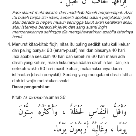
فِرَاقَهَا فَخَافَ أَنْ تَحْبَلَ .
Para ulama' muta'akhkhir dari madzhab Hanafi berpendapat: Azal
itu boleh tanpa izin isteri, seperti apabila dalam perjalanan jauh
atau berada di negeri musuh sehingga takut akan kelahiran anak,
atau isterinya berakhlak jelek dan sang suami ingin
menceraikannya sehingga dia mengkhawatirkan apabila isterinya
hamil.
Menurut kitab-kitab fiqih, nifas itu paling sedikit satu kali keluar
dan paling banyak 60 (enam-puluh) hari dan biasanya 40 hari.
Jadi apabila sesudah 40 hari dan sebelum 60 hari masih ada
darah yang keluar, maka hukumnya adalah darah nifas. Dan jika
setelah waktu 60 hari masih keluar, maka hukumnya darah
istihadlah (darah penyakit). Sedang yang mengalami darah istiha-
dlah ini wajib melakukan shalat.
Dasar pengambilan
:
Kitab
At Tadzhib
halaman 35:
وَأَقَلُّ النِّفَاسِ لَحْظَةٌ ، وَأَكْثَرُهُ سِتُّوْنَ
يَوْمًا ، وَغَالِبُهُ أَرْبَعُوْنَ يَوْمًا.