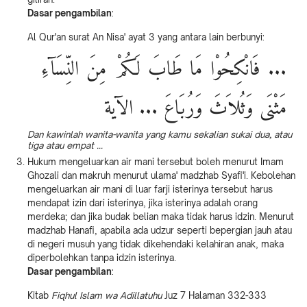
Dasar pengambilan
:
Al Qur'an surat An Nisa' ayat 3 yang antara lain berbunyi:
... فَانْكِحُوْا مَا طَابَ لَكُمْ مِنَ النِّسَآءِ
مَثْنَى وَثُلاَثَ وَرُبَاعَ ... الآية
Dan kawinlah wanita-wanita yang kamu sekalian sukai dua, atau
tiga atau empat ...
Hukum mengeluarkan air mani tersebut boleh menurut Imam
Ghozali dan makruh menurut ulama' madzhab Syafi'i. Kebolehan
mengeluarkan air mani di luar farji isterinya tersebut harus
mendapat izin dari isterinya, jika isterinya adalah orang
merdeka; dan jika budak belian maka tidak harus idzin. Menurut
madzhab Hanafi, apabila ada udzur seperti bepergian jauh atau
di negeri musuh yang tidak dikehendaki kelahiran anak, maka
diperbolehkan tanpa idzin isterinya.
Dasar pengambilan
:
Kitab
Fiqhul Islam wa Adillatuhu
Juz 7 Halaman 332-333