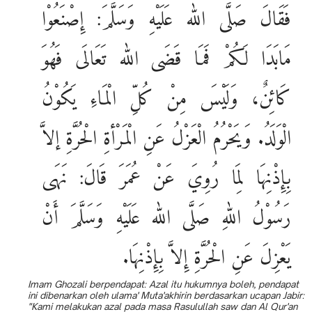
فَقَالَ صَلَّى الله عَلَيْهِ وَسَلَّمَ: إِصْنَعُوْا
مَابَدَا لَكُمْ فَمَا قَضَى الله تَعَالَى فَهُوَ
كَائِنٌ، وَلَيْسَ مِنْ كُلِّ الْمَاءِ يَكُوْنُ
الْوَلَدُ. وَيَحْرُمُ الْعَزْلُ عَنِ الْمَرْأةِ الْحُرَّةِ إلاَّ
بِإِذْنِهَا لِمَا رُوِيَ عَنْ عُمَرَ قَالَ: نَهَى
رَسُوْلُ اللهِ صَلَّى الله عَلَيْهِ وَسَلَّمَ أَنْ
يَعْزِلَ عَنِ الْحُرَّةِ إِلاَّ بِإِذْنِهَا.
Imam Ghozali berpendapat: Azal itu hukumnya boleh, pendapat
ini dibenarkan oleh ulama' Muta'akhirin berdasarkan ucapan Jabir:
"Kami melakukan azal pada masa Rasulullah saw dan Al Qur'an