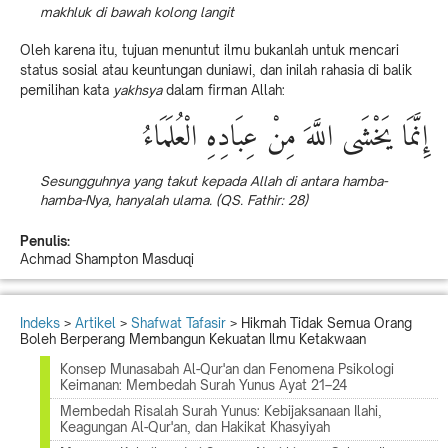
makhluk di bawah kolong langit
Oleh karena itu, tujuan menuntut ilmu bukanlah untuk mencari
status sosial atau keuntungan duniawi, dan inilah rahasia di balik
pemilihan kata
yakhsya
dalam firman Allah:
إِنَّمَا يَخْشَى اللَّهَ مِنْ عِبَادِهِ الْعُلَمَاءُ
Sesungguhnya yang takut kepada Allah di antara hamba-
hamba-Nya, hanyalah ulama. (QS. Fathir: 28)
Penulis:
Achmad Shampton Masduqi
Indeks
>
Artikel
>
Shafwat Tafasir
> Hikmah Tidak Semua Orang
Boleh Berperang Membangun Kekuatan Ilmu Ketakwaan
Konsep Munasabah Al-Qur'an dan Fenomena Psikologi
Keimanan: Membedah Surah Yunus Ayat 21–24
Membedah Risalah Surah Yunus: Kebijaksanaan Ilahi,
Keagungan Al-Qur'an, dan Hakikat Khasyiyah