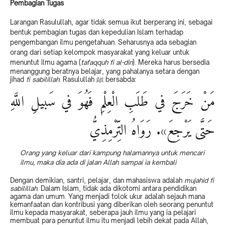
Pembagian Tugas
Larangan Rasulullah, agar tidak semua ikut berperang ini, sebagai
bentuk pembagian tugas dan kepedulian Islam terhadap
pengembangan ilmu pengetahuan. Seharusnya ada sebagian
orang dari setiap kelompok masyarakat yang keluar untuk
menuntut ilmu agama (
tafaqquh fi al-din
). Mereka harus bersedia
menanggung beratnya belajar, yang pahalanya setara dengan
jihad
fi sabilillah
. Rasulullah ﷺ bersabda:
مَنْ خَرَجَ في طَلَبِ الْعِلْمِ فَهُوَ في سَبيلِ اللَّهِ
حَتَّى يَرْجِعَ». رَوَاهُ التِّرْمِذِيُّ
Orang yang keluar dari kampung halamannya untuk mencari
ilmu, maka dia ada di jalan Allah sampai ia kembali
Dengan demikian, santri, pelajar, dan mahasiswa adalah
mujahid fi
sabilillah
. Dalam Islam, tidak ada dikotomi antara pendidikan
agama dan umum. Yang menjadi tolok ukur adalah sejauh mana
kemanfaatan dan kontribusi yang diberikan oleh seorang penuntut
ilmu kepada masyarakat, seberapa jauh ilmu yang ia pelajari
membuat para penuntut ilmu itu menjadi lebih dekat pada Allah,