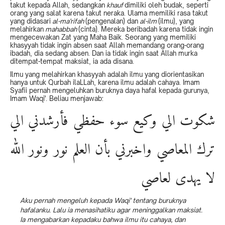
takut kepada Allah, sedangkan
khauf
dimiliki oleh budak, seperti
orang yang salat karena takut neraka. Ulama memiliki rasa takut
yang didasari
al-ma'rifah
(pengenalan) dan
al-ilm
(ilmu), yang
melahirkan
mahabbah
(cinta). Mereka beribadah karena tidak ingin
mengecewakan Zat yang Maha Baik. Seorang yang memiliki
khasyyah tidak ingin absen saat Allah memandang orang-orang
ibadah, dia sedang absen. Dan ia tidak ingin saat Allah murka
ditempat-tempat maksiat, ia ada disana.
Ilmu yang melahirkan khasyyah adalah ilmu yang diorientasikan
hanya untuk Qurbah ilaLLah, karena ilmu adalah cahaya. Imam
Syafii pernah mengeluhkan buruknya daya hafal kepada gurunya,
Imam Waqi'. Beliau menjawab:
شكوت الي وكيع سوء حفظي فأرشدني الي
ترك المعاصي واخبرني بأن العلم نور ونور الله
لا يهدى لعاصي
Aku pernah mengeluh kepada Waqi' tentang buruknya
hafalanku. Lalu ia menasihatiku agar meninggalkan maksiat.
Ia mengabarkan kepadaku bahwa ilmu itu cahaya, dan