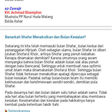
az-Zawajir
KH. Achmad Shampton
Mushola PP Nurul Huda Malang
Ba'da Ashar
Benarkah Shafar Menakutkan dan Bulan Kesialan?
Sekarang ini kita telah memasuki bulan Shafar, bulan kedua dari
penanggalan Hijriyah. Oleh sebagian ulama, bulan Shafar ini diberi
julukan Shofarul Khoir, artinya Shofar yang penuh kebaikan.
Kenapa dinamakan demikian? Karena umumnya orang awam
menyangka bahwa bulan Shofar adalah bulan sial atau penuh
dengan bala (bencana). Sehingga untuk membuat rasa optimis
umat Islam maka dinamakanlah Shofarul Khoir. Sehingga bulan
Shafar tidak terkesan menakutkan apalagi dipercaya sebagai
bulan kesialan. Padahal setiap bulan-bulan Islam itu memiliki
kekhususan dan keistimewaan sendiri-sendiri, demikian pula
Shafar.
Pada dasarnya hari dan bulan dalam satu tahun adalah sama. Tidak
ada hari atau bulan tertentu yang membahayakan atau membawa
kesialan. Keselamatan dan kesialan pada hakikatnya hanya
kembali pada ketentuan takdir Ilahi.
Selengkapnya
...