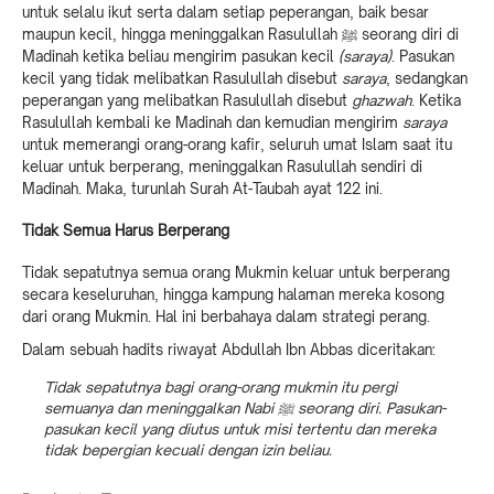
untuk selalu ikut serta dalam setiap peperangan, baik besar
maupun kecil, hingga meninggalkan Rasulullah ﷺ seorang diri di
Madinah ketika beliau mengirim pasukan kecil
(saraya)
. Pasukan
kecil yang tidak melibatkan Rasulullah disebut
saraya
, sedangkan
peperangan yang melibatkan Rasulullah disebut
ghazwah
. Ketika
Rasulullah kembali ke Madinah dan kemudian mengirim
saraya
untuk memerangi orang-orang kafir, seluruh umat Islam saat itu
keluar untuk berperang, meninggalkan Rasulullah sendiri di
Madinah. Maka, turunlah Surah At-Taubah ayat 122 ini.
Tidak Semua Harus Berperang
Tidak sepatutnya semua orang Mukmin keluar untuk berperang
secara keseluruhan, hingga kampung halaman mereka kosong
dari orang Mukmin. Hal ini berbahaya dalam strategi perang.
Dalam sebuah hadits riwayat Abdullah Ibn Abbas diceritakan:
Tidak sepatutnya bagi orang-orang mukmin itu pergi
semuanya dan meninggalkan Nabi ﷺ seorang diri. Pasukan-
pasukan kecil yang diutus untuk misi tertentu dan mereka
tidak bepergian kecuali dengan izin beliau.