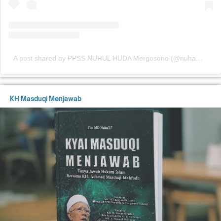
A post shared by PPSS NURUL HUDA Mergosono (@nuhamergosono)
KH Masduqi Menjawab