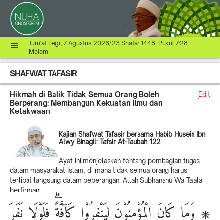
Jum'at Legi, 7 Agustus 2026/23 Shafar 1448 Pukul 7:28
Malam
SHAFWAT TAFASIR
Hikmah di Balik Tidak Semua Orang Boleh
Edit
Berperang: Membangun Kekuatan Ilmu dan
Ketakwaan
Kajian Shafwat Tafasir bersama Habib Husein Ibn
Alwy Binagil: Tafsir At-Taubah 122
Ayat ini menjelaskan tentang pembagian tugas
dalam masyarakat Islam, di mana tidak semua orang harus
terlibat langsung dalam peperangan. Allah Subhanahu Wa Ta'ala
berfirman:
۞ وَمَا كَانَ الْمُؤْمِنُوْنَ لِيَنْفِرُوْا كَاۤفَّةًۗ فَلَوْلَا نَفَرَ