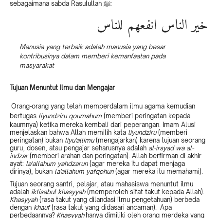
sebagaimana sabda Rasulullah ﷺ:
خير الناس انفعهم للناس
Manusia yang terbaik adalah manusia yang besar
kontribusinya dalam memberi kemanfaatan pada
masyarakat
Tujuan Menuntut Ilmu dan Mengajar
Orang-orang yang telah memperdalam ilmu agama kemudian
bertugas
liyundziru qoumahum
(memberi peringatan kepada
kaumnya) ketika mereka kembali dari peperangan. Imam Alusi
menjelaskan bahwa Allah memilih kata
liyundziru
(memberi
peringatan) bukan
liyu'allimu
(mengajarkan) karena tujuan seorang
guru, dosen, atau pengajar seharusnya adalah
al-irsyad wa al-
indzar
(memberi arahan dan peringatan). Allah berfirman di akhir
ayat:
la'allahum yahdzarun
(agar mereka itu dapat menjaga
dirinya), bukan
la'allahum yafqohun
(agar mereka itu memahami).
Tujuan seorang santri, pelajar, atau mahasiswa menuntut ilmu
adalah
iktisabul khasyyah
(memperoleh sifat takut kepada Allah).
Khasyyah
(rasa takut yang dilandasi ilmu pengetahuan) berbeda
dengan
khauf
(rasa takut yang didasari ancaman). Apa
perbedaannya?
Khasyyah
hanya dimiliki oleh orang merdeka yang