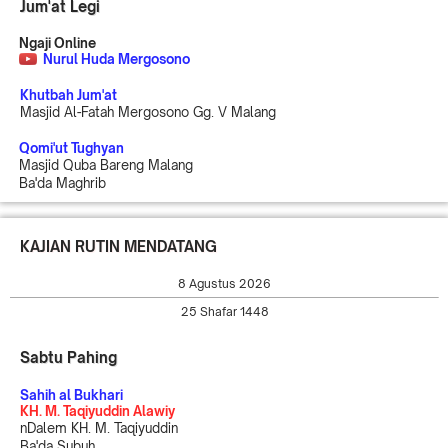
Jum'at Legi
Ngaji Online
Nurul Huda Mergosono
Khutbah Jum'at
Masjid Al-Fatah Mergosono Gg. V Malang
Qomi'ut Tughyan
Masjid Quba Bareng Malang
Ba'da Maghrib
KAJIAN RUTIN MENDATANG
8 Agustus 2026
25 Shafar 1448
Sabtu Pahing
Sahih al Bukhari
KH. M. Taqiyuddin Alawiy
nDalem KH. M. Taqiyuddin
Ba'da Subuh