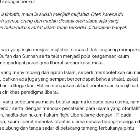
9 sebagai berikut:
inbath, maka ia sudah menjadi mujtahid. Oleh karena itu
oleh semua orang dan mudah dicapai oleh siapa saja yang
 buku-buku syari'at Islam telah tersedia di hadapan banyak
pa saja yang ingin menjadi mujtahid, secara tidak langsung merupak
Qur'an dan Sunnah serta telah menjadi pola keagamaan kaum
mengadopsi paradigma liberal secara kasatmata.
 HT yang menyimpang dari ajaran Islam, seperti membolehkan ciuma
, bahkan ada juga yang sempat berpendapat bahwa shalat, zakat
rhasil ditegakkan. Hal ini merupakan akibat pembukaan kran ijtihad
ciri khas paradigma liberal.
k HT, yang sebelumnya malas belajar agama kepada para ulama, nam
dir serta idengan menolak penafsiran para ulama yang otoritatif
'an, hadits dan hukum-hukum fiqih. Liberalisme dengan HT pada
aja, kaum liberal menolak otoritas ulama secara terang-terangan 
selubung dan tanpa sadar di belakang tameng terbukanya pintu