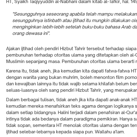
HT, Syaikh Taqiyyuddin al-Nabhani dalam kitab al-Tafkir, hal. 14
"Sesungguhnya seseorang apabila telah mampu melakukan ist
sesungguhnya istinbath atau ijtihad itu mungkin dilakukan 
menginginkan lebih-lebih setelah buku-buku bahasa Arab dan
orang dewasa ini".
Ajakan ijtihad oleh pendiri Hizbut Tahrir tersebut terhadap sia
pembunuhan terhadap otoritas ulama yang ditetapkan oleh al-
Muslimin sepanjang masa. Pembunuhan otoritas ulama berarti 
Karena itu, tidak aneh, jika kemudian kita dapati fatwa-fatwa
dengan wanita yang bukan muhrim, boleh menonton film porno
dan kewajiban lainnya itu tidak wajib selama khilafah belum be
seluas-luasnya oleh sang pendiri Hizbut Tahrir, yang merupakan 
Dalam berbagai tulisan, tidak aneh jika kita dapati anak-ana
kemudian mereka menafsirkan teks agama dengan logikanya sen
dalam setiap bidangnya. Halini terjadi dalam penafsiran al-Qur
intinya tidak ada bedanya dalam paradigma pemikiran. Hanya s
tidak sopan, sementara HT menolak otoritas ulama dengan ter
ijtihad selebar-lebarnya kepada siapa pun. Wallahu a'lam.