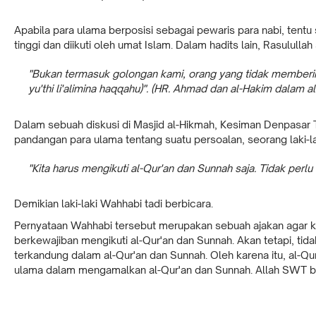
Apabila para ulama berposisi sebagai pewaris para nabi, tentu 
tinggi dan diikuti oleh umat Islam. Dalam hadits lain, Rasululla
"Bukan termasuk golongan kami, orang yang tidak memberika
yu'thi li'alimina haqqahu)". (HR. Ahmad dan al-Hakim dalam a
Dalam sebuah diskusi di Masjid al-Hikmah, Kesiman Denpasar 
pandangan para ulama tentang suatu persoalan, seorang laki-l
"Kita harus mengikuti al-Qur'an dan Sunnah saja. Tidak perl
Demikian laki-laki Wahhabi tadi berbicara.
Pernyataan Wahhabi tersebut merupakan sebuah ajakan agar 
berkewajiban mengikuti al-Qur'an dan Sunnah. Akan tetapi, 
terkandung dalam al-Qur'an dan Sunnah. Oleh karena itu, al-Q
ulama dalam mengamalkan al-Qur'an dan Sunnah. Allah SWT b