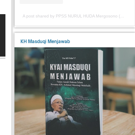
A post shared by PPSS NURUL HUDA Mergosono (@nuhamergosono)
KH Masduqi Menjawab