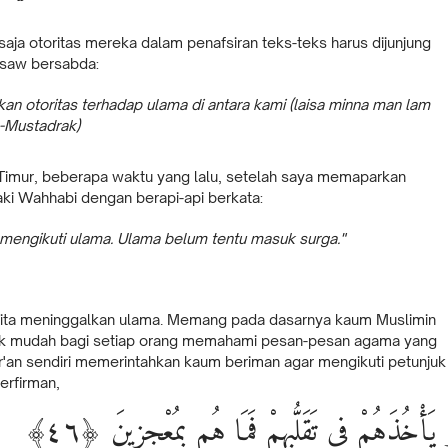
saja otoritas mereka dalam penafsiran teks-teks harus dijunjung
h saw bersabda:
n otoritas terhadap ulama di antara kami (laisa minna man lam
l-Mustadrak)
Timur, beberapa waktu yang lalu, setelah saya memaparkan
aki Wahhabi dengan berapi-api berkata:
u mengikuti ulama. Ulama belum tentu masuk surga."
kita meninggalkan ulama. Memang pada dasarnya kaum Muslimin
tidak mudah bagi setiap orang memahami pesan-pesan agama yang
ur'an sendiri memerintahkan kaum beriman agar mengikuti petunjuk
erfirman,
ْ يَأْخُذَهُمْ فِى تَقَلُّبِهِمْ فَمَا هُم بِمُعْجِزِينَ ﴿٤٦