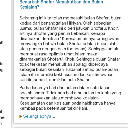
Benarkah Shafar Menakutkan dan Bulan
Kesialan?
Sekarang ini kita telah memasuki bulan Shafar, bulan
kedua dari penanggalan Hijriyah. Oleh sebagian
ulama, bulan Shafar ini diberi julukan Shofarul Khoir,
artinya Shofar yang penuh kebaikan. Kenapa
dinamakan demikian? Karena umumnya orang awam
ti
menyangka bahwa bulan Shofar adalah bulan sial
atau penuh dengan bala (bencana). Sehingga untuk
membuat rasa optimis umat Islam maka
dinamakanlah Shofarul Khoir. Sehingga bulan Shafar
id
tidak terkesan menakutkan apalagi dipercaya
sebagai bulan kesialan. Padahal setiap bulan-bulan
ng
Islam itu memiliki kekhususan dan keistimewaan
sendiri-sendiri, demikian pula Shafar.
Pada dasarnya hari dan bulan dalam satu tahun
adalah sama. Tidak ada hari atau bulan tertentu yang
membahayakan atau membawa kesialan.
Keselamatan dan kesialan pada hakikatnya hanya
kembali pada ketentuan takdir Ilahi.
ut
Selengkapnya
...
sme
i