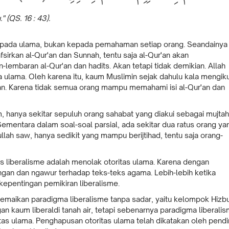
" (QS. 16 : 43).
kepada ulama, bukan kepada pemahaman setiap orang. Seandainya
irkan al-Qur'an dan Sunnah, tentu saja al-Qur'an akan
lembaran al-Qur'an dan hadits. Akan tetapi tidak demikian. Allah
lama. Oleh karena itu, kaum Muslimin sejak dahulu kala mengiku
. Karena tidak semua orang mampu memahami isi al-Qur'an dan
m, hanya sekitar sepuluh orang sahabat yang diakui sebagai mujtah
mentara dalam soal-soal parsial, ada sekitar dua ratus orang ya
lah saw, hanya sedikit yang mampu berijtihad, tentu saja orang-
has liberalisme adalah menolak otoritas ulama. Karena dengan
gan dan ngawur terhadap teks-teks agama. Lebih-lebih ketika
kepentingan pemikiran liberalisme.
emaikan paradigma liberalisme tanpa sadar, yaitu kelompok Hizb
an kaum liberaldi tanah air, tetapi sebenarnya paradigma liberali
as ulama. Penghapusan otoritas ulama telah dikatakan oleh pendir