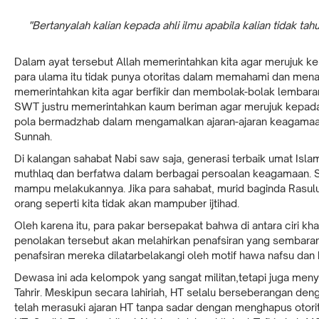
"Bertanyalah kalian kepada ahli ilmu apabila kalian tidak tahu.
Dalam ayat tersebut Allah memerintahkan kita agar merujuk 
para ulama itu tidak punya otoritas dalam memahami dan menafs
memerintahkan kita agar berfikir dan membolak-bolak lembaran-
SWT justru memerintahkan kaum beriman agar merujuk kepada u
pola bermadzhab dalam mengamalkan ajaran-ajaran keagamaan
Sunnah.
Di kalangan sahabat Nabi saw saja, generasi terbaik umat Isla
muthlaq dan berfatwa dalam berbagai persoalan keagamaan. Se
mampu melakukannya. Jika para sahabat, murid baginda Rasulul
orang seperti kita tidak akan mampuber ijtihad.
Oleh karena itu, para pakar bersepakat bahwa di antara ciri k
penolakan tersebut akan melahirkan penafsiran yang sembaran
penafsiran mereka dilatarbelakangi oleh motif hawa nafsu dan 
Dewasa ini ada kelompok yang sangat militan,tetapi juga meny
Tahrir. Meskipun secara lahiriah, HT selalu berseberangan deng
telah merasuki ajaran HT tanpa sadar dengan menghapus otorit