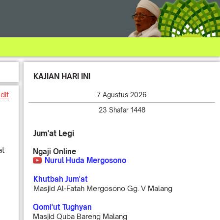
KAJIAN HARI INI
dit
7 Agustus 2026
23 Shafar 1448
Jum'at Legi
at
Ngaji Online
Nurul Huda Mergosono
Khutbah Jum'at
Masjid Al-Fatah Mergosono Gg. V Malang
Qomi'ut Tughyan
Masjid Quba Bareng Malang