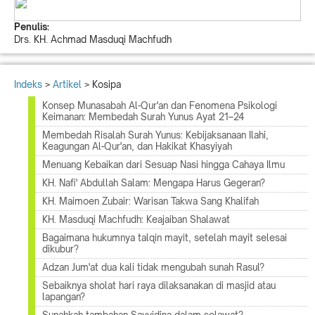
Penulis:
Drs. KH. Achmad Masduqi Machfudh
Indeks
>
Artikel
> Kosipa
Konsep Munasabah Al-Qur'an dan Fenomena Psikologi
Keimanan: Membedah Surah Yunus Ayat 21–24
Membedah Risalah Surah Yunus: Kebijaksanaan Ilahi,
Keagungan Al-Qur'an, dan Hakikat Khasyiyah
Menuang Kebaikan dari Sesuap Nasi hingga Cahaya Ilmu
KH. Nafi' Abdullah Salam: Mengapa Harus Gegeran?
KH. Maimoen Zubair: Warisan Takwa Sang Khalifah
KH. Masduqi Machfudh: Keajaiban Shalawat
Bagaimana hukumnya talqin mayit, setelah mayit selesai
dikubur?
Adzan Jum'at dua kali tidak mengubah sunah Rasul?
Sebaiknya sholat hari raya dilaksanakan di masjid atau
lapangan?