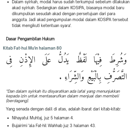
Dalam syirkah, modal harus sudah terkumpul sebelum dilakukan
akad syirkah. Sedangkan dalam KOSIPA, biasanya modal baru
dikumpulkan sesudah akad dengan persetujuan dari para
anggota. Jadi akad pengumpulan modal dalam KOSIPA tersebut
tidak mengikuti ketentuan syara'.
Dasar Pengambilan Hukum
Kitab Fat-hul Mu'in halaman 80
وَشُرِطَ فِيْهَا لَفْظٌ يَدُلُّ عَلَى الإِذْنِ فِى
التَّصَرُّفِ بِالْبَيْعِ وَالشِّرَاءِ .
"Dan dalam syirkah itu disyaratkan ada lafal yang menunjukkan
kepada izin untuk mentasarufkan dalam menjual dan membeli
(berdagang).
Yang senada dengan dalil di atas, adalah ibarat dari kitab-kitab:
Nihayatul Muhtaj, juz 5 halaman 4.
Bujairimi 'ala Fat-hil Wahhab juz 3 halaman 43.