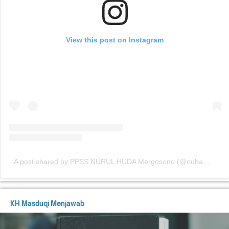
View this post on Instagram
A post shared by PPSS NURUL HUDA Mergosono (@nuhamergosono)
KH Masduqi Menjawab