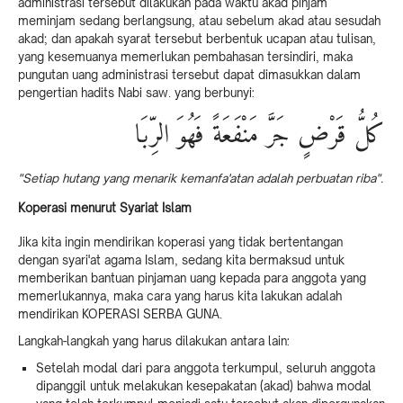
administrasi tersebut dilakukan pada waktu akad pinjam
meminjam sedang berlangsung, atau sebelum akad atau sesudah
akad; dan apakah syarat tersebut berbentuk ucapan atau tulisan,
yang kesemuanya memerlukan pembahasan tersindiri, maka
pungutan uang administrasi tersebut dapat dimasukkan dalam
pengertian hadits Nabi saw. yang berbunyi:
كُلُّ قَرْضٍ جَرَّ مَنْفَعَةً فَهُوَ الرِّبَا
"Setiap hutang yang menarik kemanfa'atan adalah perbuatan riba".
Koperasi menurut Syariat Islam
Jika kita ingin mendirikan koperasi yang tidak bertentangan
dengan syari'at agama Islam, sedang kita bermaksud untuk
memberikan bantuan pinjaman uang kepada para anggota yang
memerlukannya, maka cara yang harus kita lakukan adalah
mendirikan KOPERASI SERBA GUNA.
Langkah-langkah yang harus dilakukan antara lain:
Setelah modal dari para anggota terkumpul, seluruh anggota
dipanggil untuk melakukan kesepakatan (akad) bahwa modal