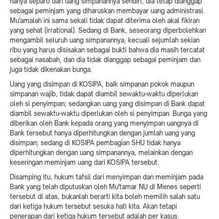
hanya separo dari uang simpanannya sendiri, dia tetap dianggap
sebagai peminjam yang diharuskan membayar uang administrasi.
Mu'amalah ini sama sekali tidak dapat diterima oleh akal fikiran
yang sehat (irrational). Sedang di Bank, seseorang diperbolehkan
mengambil seluruh uang simpanannya, kecuali sejumlah sekian
ribu yang harus disisakan sebagai bukti bahwa dia masih tercatat
sebagai nasabah, dan dia tidak dianggap sebagai peminjam dan
juga tidak dikenakan bunga.
Uang yang disimpan di KOSIPA, baik simpanan pokok maupun
simpanan wajib, tidak dapat diambil sewaktu-waktu diperlukan
oleh si penyimpan; sedangkan uang yang disimpan di Bank dapat
diambil sewaktu-waktu diperlukan oleh si penyimpan. Bunga yang
diberikan oleh Bank kepada orang yang menyimpan uangnya di
Bank tersebut hanya diperhitungkan dengan jumlah uang yang
disimpan; sedang di KOSIPA pembagian SHU tidak hanya
diperhitungkan dengan uang simpanannya, melainkan dengan
keseringan meminjam uang dari KOSIPA tersebut.
Disamping itu, hukum tafsil dari menyimpan dan meminjam pada
Bank yang telah diputuskan oleh Mu'tamar NU di Menes seperti
tersebut di atas, bukanlah berarti kita boleh memilih salah satu
dari ketiga hukum tersebut sesuka hati kita. Akan tetapi
penerapan dari ketiga hukum tersebut adalah per kasus.