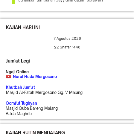
Sunahkah tambahan Sayyidina dalam solawat?
KAJIAN HARI INI
7 Agustus 2026
22 Shafar 1448
Jum'at Legi
Ngaji Online
Nurul Huda Mergosono
Khutbah Jum'at
Masjid Al-Fatah Mergosono Gg. V Malang
Qomi'ut Tughyan
Masjid Quba Bareng Malang
Ba'da Maghrib
KAJIAN RUTIN MENDATANG