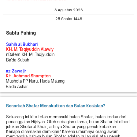
8 Agustus 2026
25 Shafar 1448
Sabtu Pahing
Sahih al Bukhari
KH. M. Taqiyuddin Alawiy
nDalem KH. M. Taqiyuddin
Ba'da Subuh
az-Zawajir
KH. Achmad Shampton
Mushola PP Nurul Huda Malang
Ba'da Ashar
Benarkah Shafar Menakutkan dan Bulan Kesialan?
Sekarang ini kita telah memasuki bulan Shafar, bulan kedua dari
penanggalan Hijriyah. Oleh sebagian ulama, bulan Shafar ini diberi
julukan Shofarul Khoir, artinya Shofar yang penuh kebaikan.
Kenapa dinamakan demikian? Karena umumnya orang awam
menyangka bahwa bulan Shofar adalah bulan sial atau penuh