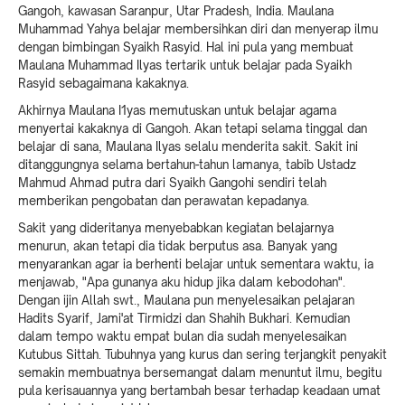
Gangoh, kawasan Saranpur, Utar Pradesh, India. Maulana
Muhammad Yahya belajar membersihkan diri dan menyerap ilmu
dengan bimbingan Syaikh Rasyid. Hal ini pula yang membuat
Maulana Muhammad Ilyas tertarik untuk belajar pada Syaikh
Rasyid sebagaimana kakaknya.
Akhirnya Maulana I1yas memutuskan untuk belajar agama
menyertai kakaknya di Gangoh. Akan tetapi selama tinggal dan
belajar di sana, Maulana Ilyas selalu menderita sakit. Sakit ini
ditanggungnya selama bertahun-tahun lamanya, tabib Ustadz
Mahmud Ahmad putra dari Syaikh Gangohi sendiri telah
memberikan pengobatan dan perawatan kepadanya.
Sakit yang dideritanya menyebabkan kegiatan belajarnya
menurun, akan tetapi dia tidak berputus asa. Banyak yang
menyarankan agar ia berhenti belajar untuk sementara waktu, ia
menjawab, "Apa gunanya aku hidup jika dalam kebodohan".
Dengan ijin Allah swt., Maulana pun menyelesaikan pelajaran
Hadits Syarif, Jami'at Tirmidzi dan Shahih Bukhari. Kemudian
dalam tempo waktu empat bulan dia sudah menyelesaikan
Kutubus Sittah. Tubuhnya yang kurus dan sering terjangkit penyakit
semakin membuatnya bersemangat dalam menuntut ilmu, begitu
pula kerisauannya yang bertambah besar terhadap keadaan umat