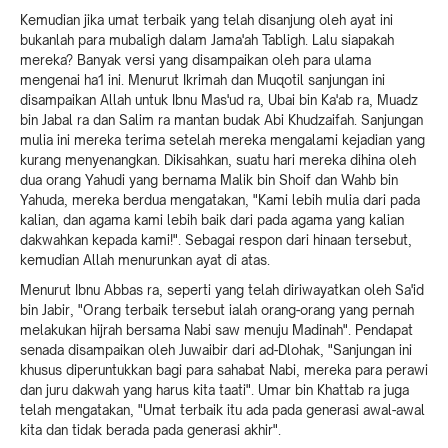
Kemudian jika umat terbaik yang telah disanjung oleh ayat ini
bukanlah para mubaligh dalam Jama'ah Tabligh. Lalu siapakah
mereka? Banyak versi yang disampaikan oleh para ulama
mengenai ha1 ini. Menurut Ikrimah dan Muqotil sanjungan ini
disampaikan Allah untuk Ibnu Mas'ud ra, Ubai bin Ka'ab ra, Muadz
bin Jabal ra dan Salim ra mantan budak Abi Khudzaifah. Sanjungan
mulia ini mereka terima setelah mereka mengalami kejadian yang
kurang menyenangkan. Dikisahkan, suatu hari mereka dihina oleh
dua orang Yahudi yang bernama Malik bin Shoif dan Wahb bin
Yahuda, mereka berdua mengatakan, "Kami lebih mulia dari pada
kalian, dan agama kami lebih baik dari pada agama yang kalian
dakwahkan kepada kami!". Sebagai respon dari hinaan tersebut,
kemudian Allah menurunkan ayat di atas.
Menurut Ibnu Abbas ra, seperti yang telah diriwayatkan oleh Sa'id
bin Jabir, "Orang terbaik tersebut ialah orang-orang yang pernah
melakukan hijrah bersama Nabi saw menuju Madinah". Pendapat
senada disampaikan oleh Juwaibir dari ad-Dlohak, "Sanjungan ini
khusus diperuntukkan bagi para sahabat Nabi, mereka para perawi
dan juru dakwah yang harus kita taati". Umar bin Khattab ra juga
telah mengatakan, "Umat terbaik itu ada pada generasi awal-awal
kita dan tidak berada pada generasi akhir".