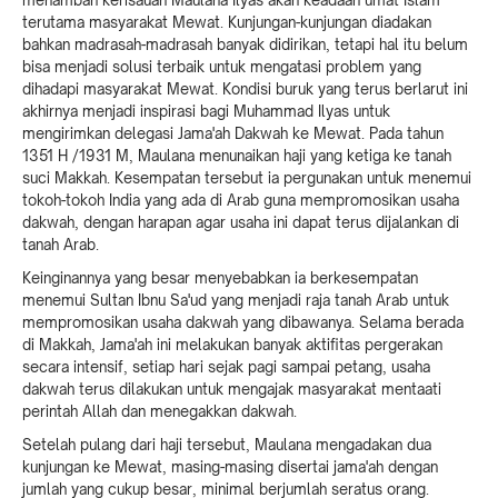
menambah kerisauan Maulana Ilyas akan keadaan umat Islam
terutama masyarakat Mewat. Kunjungan-kunjungan diadakan
bahkan madrasah-madrasah banyak didirikan, tetapi hal itu belum
bisa menjadi solusi terbaik untuk mengatasi problem yang
dihadapi masyarakat Mewat. Kondisi buruk yang terus berlarut ini
akhirnya menjadi inspirasi bagi Muhammad Ilyas untuk
mengirimkan delegasi Jama'ah Dakwah ke Mewat. Pada tahun
1351 H /1931 M, Maulana menunaikan haji yang ketiga ke tanah
suci Makkah. Kesempatan tersebut ia pergunakan untuk menemui
tokoh-tokoh India yang ada di Arab guna mempromosikan usaha
dakwah, dengan harapan agar usaha ini dapat terus dijalankan di
tanah Arab.
Keinginannya yang besar menyebabkan ia berkesempatan
menemui Sultan Ibnu Sa'ud yang menjadi raja tanah Arab untuk
mempromosikan usaha dakwah yang dibawanya. Selama berada
di Makkah, Jama'ah ini melakukan banyak aktifitas pergerakan
secara intensif, setiap hari sejak pagi sampai petang, usaha
dakwah terus dilakukan untuk mengajak masyarakat mentaati
perintah Allah dan menegakkan dakwah.
Setelah pulang dari haji tersebut, Maulana mengadakan dua
kunjungan ke Mewat, masing-masing disertai jama'ah dengan
jumlah yang cukup besar, minimal berjumlah seratus orang.