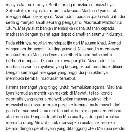
masyarakat sekirarnya. Seribu orang menziarahi jenazahnya.
Setelah itu, masyarakat meminta kepada Maulana Ilyas untuk
menggantikan kakaknya di Nizamuddin padahal pada waktu itu dia
sedang menjadi salah seorang pengajar di Madrasah Mazhohirul
'Ulum. Masyarakat bahkan menjanjikan dana bulanan kepada
madrasah dengan syarat agar dapat diamalkan seumur hidupnya.
Pada akhirnya, setelah mendapat ijin dari Maulana Khalil Ahmad
dengan pertimbangan jika tinggalnya di Nizamuddin membawa
manfaat maka Maulana Ilyas akan diberi kesempatan untuk
berhenti mengajar. Dia pun akhirnya pergi ke Nizamuddin, ke
madrasah warisan ayahnya yang kosong akibat lama tidak dihuni.
Dengan semangat mengajar yang tinggi dia pun akhirnya
membuka kembali madrasah tersebut.
Karena semangat yang tinggi untuk memajukan agama, Maulana
Ilyas kemudian mendirikan maktab di Mewat, tetapi kondisi
geografis yang agraris menyebabkan masyarakatnya lebih
menyukai anak-anak mereka pergi ke kebun atau ke sawah dari
pada ke madrasah atau maktab untuk belajar agama, membaca
atau menulis. Dengan demikian Maulana Ilyas dengan terpaksa
meminta orang Mewat untuk menyiapkan anak-anak mereka
belajar dengan pembiayaan yang ditanggung oleh Maulana sendiri.