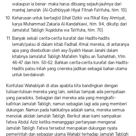
walaupun ia benar- maka harus dibuang sejauh-jauhnya dari
manhaj Jama'ah. (Al-Quthbiyyah Hiyal Fitnah Fa'rifuha, hlm. 10).
Keharusan untuk bertaqlid (lihat Dzikir wa I'tikaf Key Ahmiyat,
karya Muhammad Zakaria Al-Kandahlawi, hlm. 94, dikutip dari
Jama'atut Tabligh 'Aqaiduha wa Ta'rifuha, hlm. 70).
Banyak sekali cerita-cerita kurafat dan Hadits-hadits
lemah/palsu di dalam kitab Fadhail A'mal mereka, di antaranya
apa yang disebutkan oleh asy-Syaikh Hasan Janahi dalam
kitabnya Jama'atut Tabligh Mafahim Yajibu an Tushahhah, h1m.
46-47 dan hlm. 50-52. Bahkan cerita-cerita kurafat dan Hadits-
Hadits palsu inilah yang cnereka jadikan sebagai bahan utama
untuk berdakwah.
Konfutasi Wahabiyah di atas apabila kita bandingkan dengan
tulisan-tulisan mereka yang lain, sekilas tampak ada pernyataan
yang paradoks. Sebagian dari mereka ada yang mengkafir-
kafirkan Jama'ah Tabligh, namun sebagian lagi ada yang memberi
dukungan. Namun pada hakikatnya adalah sama, mereka semua
menolak akidah Jama'ah Tabligh. Berikut akan kami sampaikan
fatwa Abdul Aziz ketika menanggapi pertanyaan mengenai
Jama'ah Tabligh. Fatwa tersebut merupakan dukungan nyata
pemerintah dan sebagian ulama Wahabi terhadap Jama'ah Tabligh: