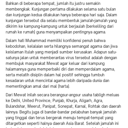
Bahkan di beberapa tempat, jumlah itu justru semakin
membengkak. Kunjungan pertama dilakukan selama satu bulan
dan kunjungan kedua dilakukan hanya beberapa hari saja. Dalam
kunjungan tersebut dia selalu membentuk jama'ah-jama'ah yang
dikirim ke kampung-kampung untuk berjaulah (berkeliling dari
rumah ke rumah) guna menyampaikan pentingnya agama.
Dalam hati Muhammad memiliki konfidensi penuh bahwa
kebodohan, kelalaian serta hilangnya semangat agama dan jiwa
keislaman itulah yang menjadi sumber kerusakan. Adapun satu-
satunya jalan untuk memberantas virus tersebut adalah dengan
membujuk masyarakat Mewat agar keluar dari kampung
halamannya guna memperbaiki diri dan memperdalam agama,
serta melatih disiplin dalam hal positif sehingga tumbuh
kesadaran untuk mencintai agama lebih daripada dunia dan
mementingkan amal dari mal (harta).
Dari Mewat inilah secara berangsur-angsur usaha tabligh meluas
ke Delhi, United Province, Punjab, Khurja, Aligarh, Agra,
Bulandshar, Meerut, Panipat, Sonepat, Karnal, Rohtak dan daerah
Iainnya. Begitu juga di bandar-bandar pelabuhan banyak jama'ah
yang tinggal dan terus bergerak menuju tempat-tempat yang
ditargetkan seperti halnya daerah Asia Barat. Setelah jama'ah ini