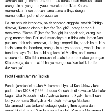
Jama'ah Tabligh nama tersebut tidak berasal dari mereka, tetapi
orang lainlah yang menyebut mereka demikian. Karena
memproklamirkan sebuah nama sama artinya dengan
memunculkan potensi perpecahan.
Da1am sebuah interview, salah seorang anggota jama'ah Tabligh
ditanya, "Kenapa disebut Jama'ah Tabligh?", orang tersebut
menjawab, "Nama JT (Jama'ah Tabligh) itu nggak ada, orang lain
yang menamakan. Dari asal muasalnya pun tidak ada. Jaman Nabi
pun kan tidak ada namanya, kita ingin seperti itu, sebab kalau kita
kasih nama dan bendera, orang lain punya bendera, wah itu bukan
bendera saya. Tapi kalau bilang kami ini Muslim, pasti semua
saudara kita. Kita tidak merasa ini suatu kelompok atau golongan.
Kita bekerja, dalam hal ini hanya mengendalikan tertib-tertib
dakwahnya".
Profil Pendiri Jama'ah Tabligh
Pendiri jama'ah ini adalah Muhammad Ilyas al-Kandahlawy lahir
pada tahun 1303 H (1886) di desa Kandahlah di kawasan Muzhafar
Nagar, Utar Pradesh, India. Ayahnya bernama Syaikh Ismail dan
Ibunya bernama Shafiyah al-Hafidzah. Keluarga Maulana
Muhammad Ilyas terkenal sebagai gudang ilmu agama dan
memiliki sifat
wara'
. Saudaranya antara lain Maulana Muhammad