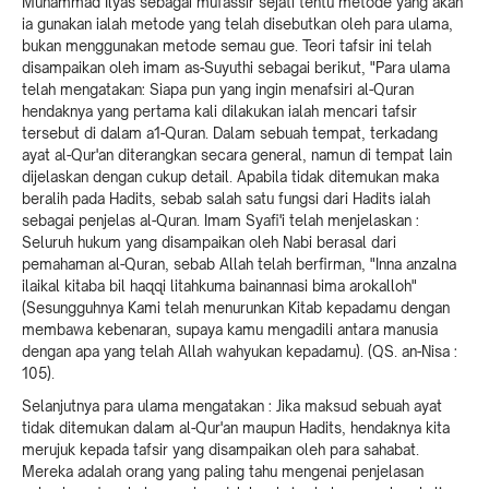
Muhammad Ilyas sebagai mufassir sejati tentu metode yang akan
ia gunakan ialah metode yang telah disebutkan oleh para ulama,
bukan menggunakan metode semau gue. Teori tafsir ini telah
disampaikan oleh imam as-Suyuthi sebagai berikut, "Para ulama
telah mengatakan: Siapa pun yang ingin menafsiri al-Quran
hendaknya yang pertama kali dilakukan ialah mencari tafsir
tersebut di dalam a1-Quran. Dalam sebuah tempat, terkadang
ayat al-Qur'an diterangkan secara general, namun di tempat lain
dijelaskan dengan cukup detail. Apabila tidak ditemukan maka
beralih pada Hadits, sebab salah satu fungsi dari Hadits ialah
sebagai penjelas al-Quran. Imam Syafi'i telah menjelaskan :
Seluruh hukum yang disampaikan oleh Nabi berasal dari
pemahaman al-Quran, sebab Allah telah berfirman, "Inna anzalna
ilaikal kitaba bil haqqi litahkuma bainannasi bima arokalloh"
(Sesungguhnya Kami telah menurunkan Kitab kepadamu dengan
membawa kebenaran, supaya kamu mengadili antara manusia
dengan apa yang telah Allah wahyukan kepadamu). (QS. an-Nisa :
105).
Selanjutnya para ulama mengatakan : Jika maksud sebuah ayat
tidak ditemukan dalam al-Qur'an maupun Hadits, hendaknya kita
merujuk kepada tafsir yang disampaikan oleh para sahabat.
Mereka adalah orang yang paling tahu mengenai penjelasan