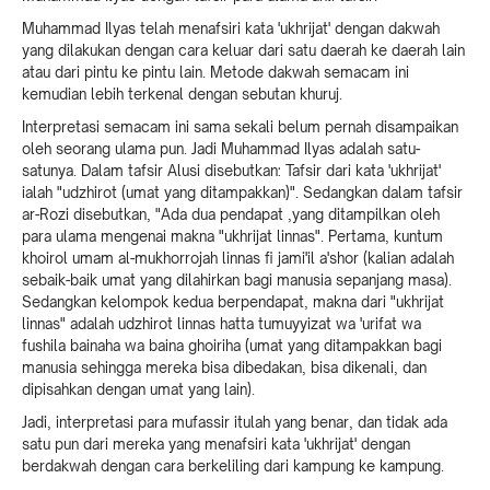
Muhammad Ilyas telah menafsiri kata 'ukhrijat' dengan dakwah
yang dilakukan dengan cara keluar dari satu daerah ke daerah lain
atau dari pintu ke pintu lain. Metode dakwah semacam ini
kemudian lebih terkenal dengan sebutan khuruj.
Interpretasi semacam ini sama sekali belum pernah disampaikan
oleh seorang ulama pun. Jadi Muhammad Ilyas adalah satu-
satunya. Dalam tafsir Alusi disebutkan: Tafsir dari kata 'ukhrijat'
ialah "udzhirot (umat yang ditampakkan)". Sedangkan dalam tafsir
ar-Rozi disebutkan, "Ada dua pendapat ,yang ditampilkan oleh
para ulama mengenai makna "ukhrijat linnas". Pertama, kuntum
khoirol umam al-mukhorrojah linnas fi jami'il a'shor (kalian adalah
sebaik-baik umat yang dilahirkan bagi manusia sepanjang masa).
Sedangkan kelompok kedua berpendapat, makna dari "ukhrijat
linnas" adalah udzhirot linnas hatta tumuyyizat wa 'urifat wa
fushila bainaha wa baina ghoiriha (umat yang ditampakkan bagi
manusia sehingga mereka bisa dibedakan, bisa dikenali, dan
dipisahkan dengan umat yang lain).
Jadi, interpretasi para mufassir itulah yang benar, dan tidak ada
satu pun dari mereka yang menafsiri kata 'ukhrijat' dengan
berdakwah dengan cara berkeliling dari kampung ke kampung.