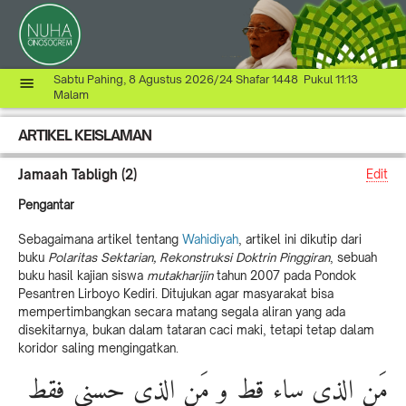
Sabtu Pahing, 8 Agustus 2026/24 Shafar 1448 Pukul 11:13
Malam
ARTIKEL KEISLAMAN
Jamaah Tabligh (2)
Edit
Pengantar
Sebagaimana artikel tentang
Wahidiyah
, artikel ini dikutip dari
buku
Polaritas Sektarian, Rekonstruksi Doktrin Pinggiran
, sebuah
buku hasil kajian siswa
mutakharijin
tahun 2007 pada Pondok
Pesantren Lirboyo Kediri. Ditujukan agar masyarakat bisa
mempertimbangkan secara matang segala aliran yang ada
disekitarnya, bukan dalam tataran caci maki, tetapi tetap dalam
koridor saling mengingatkan.
مَنِ الذِى ساء قط و مَنِ الذى حسنى فقط