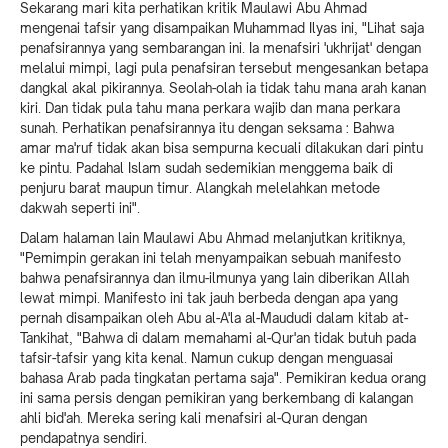
Sekarang mari kita perhatikan kritik Maulawi Abu Ahmad
mengenai tafsir yang disampaikan Muhammad Ilyas ini, "Lihat saja
penafsirannya yang sembarangan ini. Ia menafsiri 'ukhrijat' dengan
melalui mimpi, lagi pula penafsiran tersebut mengesankan betapa
dangkal akal pikirannya. Seolah-olah ia tidak tahu mana arah kanan
kiri. Dan tidak pula tahu mana perkara wajib dan mana perkara
sunah. Perhatikan penafsirannya itu dengan seksama : Bahwa
amar ma'ruf tidak akan bisa sempurna kecuali dilakukan dari pintu
ke pintu. Padahal Islam sudah sedemikian menggema baik di
penjuru barat maupun timur. Alangkah melelahkan metode
dakwah seperti ini".
Dalam halaman lain Maulawi Abu Ahmad melanjutkan kritiknya,
"Pemimpin gerakan ini telah menyampaikan sebuah manifesto
bahwa penafsirannya dan ilmu-ilmunya yang lain diberikan Allah
lewat mimpi. Manifesto ini tak jauh berbeda dengan apa yang
pernah disampaikan oleh Abu al-A'la al-Maududi dalam kitab at-
Tankihat, "Bahwa di dalam memahami al-Qur'an tidak butuh pada
tafsir-tafsir yang kita kenal. Namun cukup dengan menguasai
bahasa Arab pada tingkatan pertama saja". Pemikiran kedua orang
ini sama persis dengan pemikiran yang berkembang di kalangan
ahli bid'ah. Mereka sering kali menafsiri al-Quran dengan
pendapatnya sendiri.