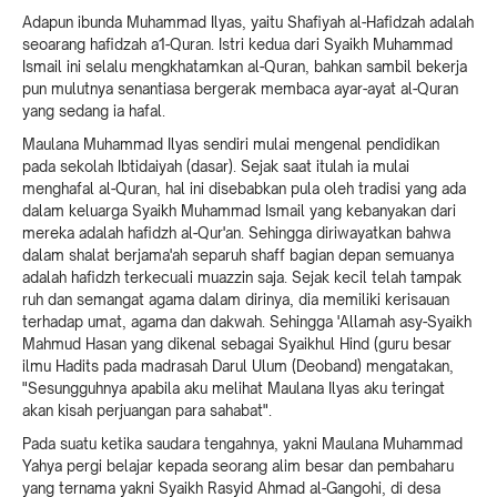
Adapun ibunda Muhammad Ilyas, yaitu Shafiyah al-Hafidzah adalah
seoarang hafidzah a1-Quran. Istri kedua dari Syaikh Muhammad
Ismail ini selalu mengkhatamkan al-Quran, bahkan sambil bekerja
pun mulutnya senantiasa bergerak membaca ayar-ayat al-Quran
yang sedang ia hafal.
Maulana Muhammad Ilyas sendiri mulai mengenal pendidikan
pada sekolah Ibtidaiyah (dasar). Sejak saat itulah ia mulai
menghafal al-Quran, hal ini disebabkan pula oleh tradisi yang ada
dalam keluarga Syaikh Muhammad Ismail yang kebanyakan dari
mereka adalah hafidzh al-Qur'an. Sehingga diriwayatkan bahwa
dalam shalat berjama'ah separuh shaff bagian depan semuanya
adalah hafidzh terkecuali muazzin saja. Sejak kecil telah tampak
ruh dan semangat agama dalam dirinya, dia memiliki kerisauan
terhadap umat, agama dan dakwah. Sehingga 'Allamah asy-Syaikh
Mahmud Hasan yang dikenal sebagai Syaikhul Hind (guru besar
ilmu Hadits pada madrasah Darul Ulum (Deoband) mengatakan,
"Sesungguhnya apabila aku melihat Maulana Ilyas aku teringat
akan kisah perjuangan para sahabat".
Pada suatu ketika saudara tengahnya, yakni Maulana Muhammad
Yahya pergi belajar kepada seorang alim besar dan pembaharu
yang ternama yakni Syaikh Rasyid Ahmad al-Gangohi, di desa