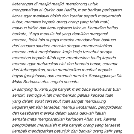
keterangan di masjid-masjid, mendorong untuk
mengamalkan al-Qur'an dan Hadits, memberikan peringatan
keras agar menjauhi bid'ah dan kurafat seperti menyembah
kubur, meminta kepada orang-orang yang telah mati,
maupun bid'ah dan kemungkaran lainnya. Kemudian beliau
berkata, "Saya menulis hal yang demikian mengenai
mereka, tidak lain supaya mereka mendapatkan bantuan
dari saudara-saudara mereka dengan mempersilahkan
mereka untuk menjalankan kerja-kerja tersebut seraya
memohon kepada Allah agar memberikan taufiq kepada
mereka agar meluruskan niat dan berkata benar, selamat
dari kebengkokan, serta memberikan manfaat kepada
bayan (penjelasan) dan ceramah mereka. Sesungguhnya Dia
Maha Berkuasa atas segala sesuatu.
Di samping itu kami juga banyak membaca surat-surat tuan
sendiri, semoga Allah memberikan pahala kepada tuan
yang dalam surat tersebut tuan sangat mendukung
kegiatan jama'ah tersebut, memuji keutamaan, pengorbanan
dan kesabaran mereka dalam usaha dakwah ilallah,
semata-mata mengharapkan keridloan Allah swt. Karena
pengorbanan merekalah maka banyak orang yang tersesat
kembali mendapatkan petunjuk dan banyak orang kafir yang