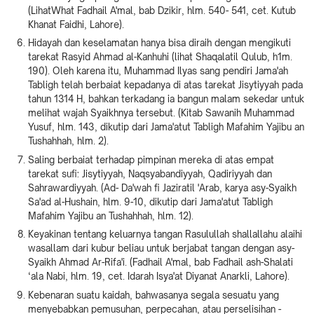
(LihatWhat Fadhail A'mal, bab Dzikir, hlm. 540- 541, cet. Kutub
Khanat Faidhi, Lahore).
Hidayah dan keselamatan hanya bisa diraih dengan mengikuti
tarekat Rasyid Ahmad al-Kanhuhi (lihat Shaqalatil Qulub, h1m.
190). Oleh karena itu, Muhammad Ilyas sang pendiri Jama'ah
Tabligh telah berbaiat kepadanya di atas tarekat Jisytiyyah pada
tahun 1314 H, bahkan terkadang ia bangun malam sekedar untuk
melihat wajah Syaikhnya tersebut. (Kitab Sawanih Muhammad
Yusuf, hlm. 143, dikutip dari Jama'atut Tabligh Mafahim Yajibu an
Tushahhah, hlm. 2).
Saling berbaiat terhadap pimpinan mereka di atas empat
tarekat sufi: Jisytiyyah, Naqsyabandiyyah, Qadiriyyah dan
Sahrawardiyyah. (Ad- Da'wah fi Jaziratil 'Arab, karya asy-Syaikh
Sa'ad al-Hushain, hlm. 9-10, dikutip dari Jama'atut Tabligh
Mafahim Yajibu an Tushahhah, hlm. 12).
Keyakinan tentang keluarnya tangan Rasulullah shallallahu alaihi
wasallam dari kubur beliau untuk berjabat tangan dengan asy-
Syaikh Ahmad Ar-Rifa'i. (Fadhail A'mal, bab Fadhail ash-Shalati
‘ala Nabi, hlm. 19, cet. Idarah Isya'at Diyanat Anarkli, Lahore).
Kebenaran suatu kaidah, bahwasanya segala sesuatu yang
menyebabkan pemusuhan, perpecahan, atau perselisihan -