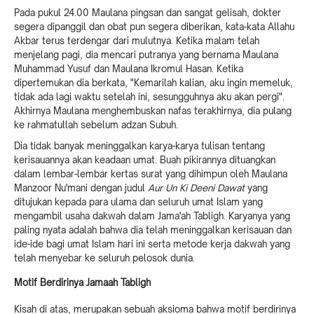
Pada pukul 24.00 Maulana pingsan dan sangat gelisah, dokter
segera dipanggil dan obat pun segera diberikan, kata-kata Allahu
Akbar terus terdengar dari mulutnya. Ketika malam telah
menjelang pagi, dia mencari putranya yang bernama Maulana
Muhammad Yusuf dan Maulana Ikromul Hasan. Ketika
dipertemukan dia berkata, "Kemarilah kalian, aku ingin memeluk,
tidak ada lagi waktu setelah ini, sesungguhnya aku akan pergi".
Akhirnya Maulana menghembuskan nafas terakhirnya, dia pulang
ke rahmatullah sebelum adzan Subuh.
Dia tidak banyak meninggalkan karya-karya tulisan tentang
kerisauannya akan keadaan umat. Buah pikirannya dituangkan
dalam lembar-lembar kertas surat yang dihimpun oleh Maulana
Manzoor Nu'mani dengan judul
Aur Un Ki Deeni Dawat
yang
ditujukan kepada para ulama dan seluruh umat Islam yang
mengambil usaha dakwah dalam Jama'ah Tabligh. Karyanya yang
paling nyata adalah bahwa dia telah meninggalkan kerisauan dan
ide-ide bagi umat Islam hari ini serta metode kerja dakwah yang
telah menyebar ke seluruh pelosok dunia.
Motif Berdirinya Jamaah Tabligh
Kisah di atas, merupakan sebuah aksioma bahwa motif berdirinya