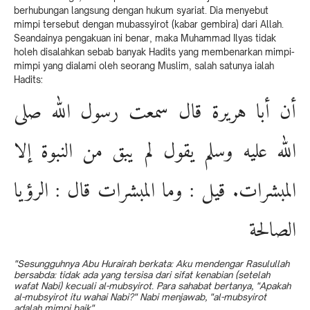
berhubungan langsung dengan hukum syariat. Dia menyebut
mimpi tersebut dengan mubassyirot (kabar gembira) dari Allah.
Seandainya pengakuan ini benar, maka Muhammad Ilyas tidak
holeh disalahkan sebab banyak Hadits yang membenarkan mimpi-
mimpi yang dialami oleh seorang Muslim, salah satunya ialah
Hadits:
أن أبا هريرة قال سمعت رسول الله صلى
الله عليه وسلم يقول لم يبق من النبوة إلا
المبشرات. قيل : وما المبشرات قال : الرؤيا
الصالحة
"Sesungguhnya Abu Hurairah berkata: Aku mendengar Rasulullah
bersabda: tidak ada yang tersisa dari sifat kenabian (setelah
wafat Nabi) kecuali al-mubsyirot. Para sahabat bertanya, "Apakah
al-mubsyirot itu wahai Nabi?" Nabi menjawab, "al-mubsyirot
adalah mimpi baik".