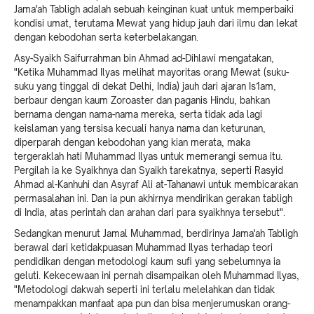
Jama'ah Tabligh adalah sebuah keinginan kuat untuk memperbaiki
kondisi umat, terutama Mewat yang hidup jauh dari ilmu dan lekat
dengan kebodohan serta keterbelakangan.
Asy-Syaikh Saifurrahman bin Ahmad ad-Dihlawi mengatakan,
"Ketika Muhammad Ilyas melihat mayoritas orang Mewat (suku-
suku yang tinggal di dekat Delhi, India) jauh dari ajaran Is1am,
berbaur dengan kaum Zoroaster dan paganis Hindu, bahkan
bernama dengan nama-nama mereka, serta tidak ada lagi
keislaman yang tersisa kecuali hanya nama dan keturunan,
diperparah dengan kebodohan yang kian merata, maka
tergeraklah hati Muhammad Ilyas untuk memerangi semua itu.
Pergilah ia ke Syaikhnya dan Syaikh tarekatnya, seperti Rasyid
Ahmad al-Kanhuhi dan Asyraf Ali at-Tahanawi untuk membicarakan
permasalahan ini. Dan ia pun akhirnya mendirikan gerakan tabligh
di India, atas perintah dan arahan dari para syaikhnya tersebut".
Sedangkan menurut Jamal Muhammad, berdirinya Jama'ah Tabligh
berawal dari ketidakpuasan Muhammad Ilyas terhadap teori
pendidikan dengan metodologi kaum sufi yang sebelumnya ia
geluti. Kekecewaan ini pernah disampaikan oleh Muhammad Ilyas,
"Metodologi dakwah seperti ini terlalu melelahkan dan tidak
menampakkan manfaat apa pun dan bisa menjerumuskan orang-