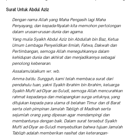
Surat Untuk Abdul Aziz
Dengan nama Allah yang Maha Pengasih lagi Maha
Penyayang, dan kepada-Nyalah kita memohon pertolongan
dalam urusan-urusan dunia dan agama.
Yang mulia Syaikh Abdul Aziz bin Abdullah bin Baz, Ketua
Umum Lembaga Penyelidikan Ilmiah, Fatwa, Dakwah dan
Pertimbangan, semoga Allah meneguhkannya dalam
kehidupan dunia dan akhirat dan menjadikannya sebagai
penolong kebenaran.
Assalamu'alaikum wr. wb.
Amma ba'du. Sungguh, kami telah membaca surat dari
pendahulu tuan, yakni Syaikh Ibrahim bin Ibrahim, keluarga
Syaikh Mufti ad-Diyar as-Su'udi, semoga Allah mencurahkan
rahmat kepadanya dan melapangkan surga untuknya, yang
ditujukan kepada para ulama di belahan Timur dan di Barat
serta oleh pimpinan Jama'ah Tabligh di Madinah serta
sejumlah orang yang dipesan agar mendampingi dan
membantunya dengan baik. Dalam surat tersebut Syaikh
Mufti ad-Diyar as-Su'udi menyebutkan bahwa tujuan Jama'ah
Tabligh adalah memberikan nasihat dan keterangan-