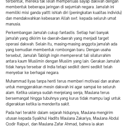
terbentuk, mereka tak lelah memperluas sayap dakwah dengan
membentuk beberapa jaringan di sejumlah negara. Jama'ah ini
memiliki misi ganda yaittl ishlah diri (peningkatan kualitas individu)
dan mendakwahkan kebesaran Allah swt. kepada seluruh umat
manusia.
Perkembangan Jama'ah cukup fantastis. Setiap hari banyak
jama'ah yang dikirim ke daerah-daerah yang menjadi target
operasi dakwah. Selain itu, masing-masing anggota jama'ah ada
yang kemudian membentuk rombongan baru. Dengan usaha
tersebut, Jama'ah Tabligh ingin mempererat tali silaturrahim
antara kaum Muslimin dengan Muslim yang lain. Gerakan Jama'ah
tidak hanya tersebar di India tetapi sedikit demi sedikit telah
menyebar ke berhagai negara.
Muhammad Ilyas tanpa henti terus memberi motivasi dan arahan
untuk menggerakkan mesin dakwah ini agar sampai ke seluruh
alam. Ketika usianya sudah menjelang senja, Maulana terus
bersemangat hingga tubuhnya yang kurus tidak mampu lagi untuk
digerakkan ketika ia menderita sakit.
Pada hari terakhir dalam sejarah hidupnya, Maulana mengirim
utusan kepada Syaikhul Hadits Maulana Zakariya, Maulana Abdul
Qodir Raipuri, dan Maulana Zafar Ahmad, bahwa ia akan