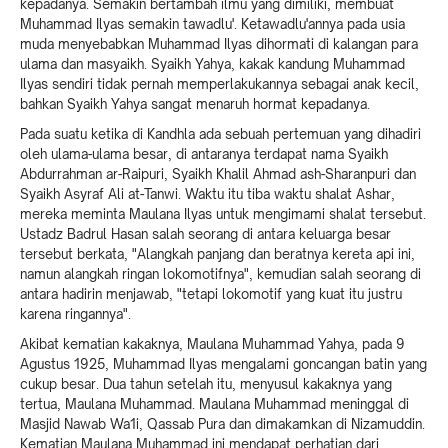
kepadanya. Semakin bertambah ilmu yang dimiliki, membuat
Muhammad Ilyas semakin tawadlu'. Ketawadlu'annya pada usia
muda menyebabkan Muhammad Ilyas dihormati di kalangan para
ulama dan masyaikh. Syaikh Yahya, kakak kandung Muhammad
Ilyas sendiri tidak pernah memperlakukannya sebagai anak kecil,
bahkan Syaikh Yahya sangat menaruh hormat kepadanya.
Pada suatu ketika di Kandhla ada sebuah pertemuan yang dihadiri
oleh ulama-ulama besar, di antaranya terdapat nama Syaikh
Abdurrahman ar-Raipuri, Syaikh Khalil Ahmad ash-Sharanpuri dan
Syaikh Asyraf Ali at-Tanwi. Waktu itu tiba waktu shalat Ashar,
mereka meminta Maulana Ilyas untuk mengimami shalat tersebut.
Ustadz Badrul Hasan salah seorang di antara keluarga besar
tersebut berkata, "Alangkah panjang dan beratnya kereta api ini,
namun alangkah ringan lokomotifnya", kemudian salah seorang di
antara hadirin menjawab, "tetapi lokomotif yang kuat itu justru
karena ringannya".
Akibat kematian kakaknya, Maulana Muhammad Yahya, pada 9
Agustus 1925, Muhammad Ilyas mengalami goncangan batin yang
cukup besar. Dua tahun setelah itu, menyusul kakaknya yang
tertua, Maulana Muhammad. Maulana Muhammad meninggal di
Masjid Nawab Wa1i, Qassab Pura dan dimakamkan di Nizamuddin.
Kematian Maulana Muhammad ini mendapat perhatian dari