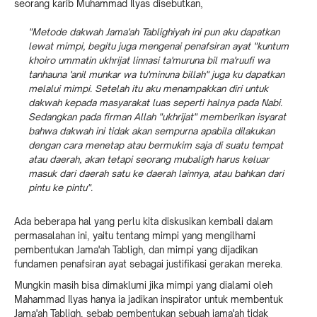
seorang karib Muhammad Ilyas disebutkan,
"Metode dakwah Jama'ah Tablighiyah ini pun aku dapatkan
lewat mimpi, begitu juga mengenai penafsiran ayat "kuntum
khoiro ummatin ukhrijat linnasi ta'muruna bil ma'ruufi wa
tanhauna 'anil munkar wa tu'minuna billah" juga ku dapatkan
melalui mimpi. Setelah itu aku menampakkan diri untuk
dakwah kepada masyarakat luas seperti halnya pada Nabi.
Sedangkan pada firman Allah "ukhrijat" memberikan isyarat
bahwa dakwah ini tidak akan sempurna apabila dilakukan
dengan cara menetap atau bermukim saja di suatu tempat
atau daerah, akan tetapi seorang mubaligh harus keluar
masuk dari daerah satu ke daerah lainnya, atau bahkan dari
pintu ke pintu".
Ada beberapa hal yang perlu kita diskusikan kembali dalam
permasalahan ini, yaitu tentang mimpi yang mengilhami
pembentukan Jama'ah Tabligh, dan mimpi yang dijadikan
fundamen penafsiran ayat sebagai justifikasi gerakan mereka.
Mungkin masih bisa dimaklumi jika mimpi yang dialami oleh
Mahammad Ilyas hanya ia jadikan inspirator untuk membentuk
Jama'ah Tabligh, sebab pembentukan sebuah jama'ah tidak