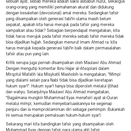
sebuah ayat, sebab mereka adalah saksi asbabun nuzul, sekaligus
orang-orang yang memiliki pemahaman akurat dan didukung
dengan kesalehan (devosional) amal mereka. Sedangkan tafsir
yang disampaikan oleh generasi tabi'in ulama masih belum
sepakat, apakah kita harus merujuk pada tafsir yang mereka
sampaikan atau tidak? Sebagian berpendapat mengatakan, kita
tidak harus merujuk pada tafsir mereka sebab tafsir mereka tidak
bisa dijadikan hujjah. Sedangkan menurut imam Ahmad ra. kita
harus merujuk kepada generasi tabi'in baik dalam permasalahan
tafsir atau pun yang lain.
Kritik serupa juga pernah disampaikan oleh Maulawi Abu Ahmad.
Dengan mengutip komentar Ibnu Hajar al-Atsqolani dalam
Mirqotul Mafatih 'ala Misykatil Mashobih ia mengatakan, "Mimpi
yang dialami selain para Nabi tidak bisa dijadikan keretapan
hukum syar'i". Hukum syar'i hanya bisa diperoleh melalui ijtihad
dan wahyu. Selanjutnya Maulawi Abu Ahmad mengatakan,
"Bagaimana mungkin Muhammad Ilyas menafsiri ayat al-Quran
melalui mimpi, kemudian menyebarluaskannya ke segenap
penjuru dan ia memproklamirkan diri sebagai pemimpin. Bukankah
ini semua merupakan pemalsuan hukum-hukum syar'i.
Sekarang mari kita bandingkan tafsir yang disampaikan oleh
Muhammad Ilyas dengan tafsir para ulama ahli tafsir.