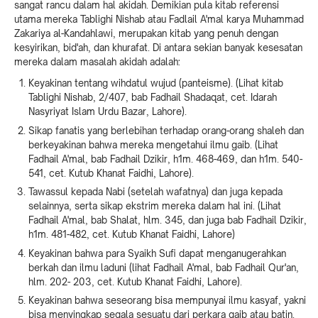
sangat rancu dalam hal akidah. Demikian pula kitab referensi
utama mereka Tablighi Nishab atau Fadlail A'mal karya Muhammad
Zakariya al-Kandahlawi, merupakan kitab yang penuh dengan
kesyirikan, bid'ah, dan khurafat. Di antara sekian banyak kesesatan
mereka dalam masalah akidah adalah:
Keyakinan tentang wihdatul wujud (panteisme). (Lihat kitab
Tablighi Nishab, 2/407, bab Fadhail Shadaqat, cet. Idarah
Nasyriyat Islam Urdu Bazar, Lahore).
Sikap fanatis yang berlebihan terhadap orang-orang shaleh dan
berkeyakinan bahwa mereka mengetahui ilmu gaib. (Lihat
Fadhail A'mal, bab Fadhail Dzikir, h1m. 468-469, dan h1m. 540-
541, cet. Kutub Khanat Faidhi, Lahore).
Tawassul kepada Nabi (setelah wafatnya) dan juga kepada
selainnya, serta sikap ekstrim mereka dalam hal ini. (Lihat
Fadhail A'mal, bab Shalat, hlm. 345, dan juga bab Fadhail Dzikir,
h1m. 481-482, cet. Kutub Khanat Faidhi, Lahore)
Keyakinan bahwa para Syaikh Sufi dapat menganugerahkan
berkah dan ilmu laduni (lihat Fadhail A'mal, bab Fadhail Qur'an,
hlm. 202- 203, cet. Kutub Khanat Faidhi, Lahore).
Keyakinan bahwa seseorang bisa mempunyai ilmu kasyaf, yakni
bisa menyingkap segala sesuatu dari perkara gaib atau batin.