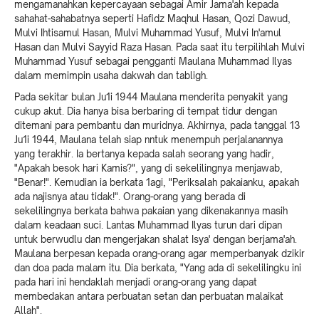
mengamanahkan kepercayaan sebagai Amir Jama'ah kepada
sahahat-sahabatnya seperti Hafidz Maqhul Hasan, Qozi Dawud,
Mulvi Ihtisamul Hasan, Mulvi Muhammad Yusuf, Mulvi In'amul
Hasan dan Mulvi Sayyid Raza Hasan. Pada saat itu terpilihlah Mulvi
Muhammad Yusuf sebagai pengganti Maulana Muhammad Ilyas
dalam memimpin usaha dakwah dan tabligh.
Pada sekitar bulan Ju1i 1944 Maulana menderita penyakit yang
cukup akut. Dia hanya bisa berbaring di tempat tidur dengan
ditemani para pembantu dan muridnya. Akhirnya, pada tanggal 13
Ju1i 1944, Maulana telah siap nntuk menempuh perjalanannya
yang terakhir. Ia bertanya kepada salah seorang yang hadir,
"Apakah besok hari Kamis?", yang di sekelilingnya menjawab,
"Benar!". Kemudian ia berkata 1agi, "Periksalah pakaianku, apakah
ada najisnya atau tidak!". Orang-orang yang berada di
sekelilingnya berkata bahwa pakaian yang dikenakannya masih
dalam keadaan suci. Lantas Muhammad Ilyas turun dari dipan
untuk berwudlu dan mengerjakan shalat Isya' dengan berjama'ah.
Maulana berpesan kepada orang-orang agar memperbanyak dzikir
dan doa pada malam itu. Dia berkata, "Yang ada di sekelilingku ini
pada hari ini hendaklah menjadi orang-orang yang dapat
membedakan antara perbuatan setan dan perbuatan malaikat
Allah".