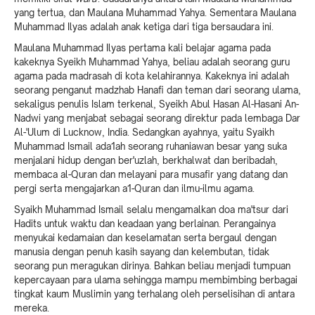
yang tertua, dan Maulana Muhammad Yahya. Sementara Maulana
Muhammad Ilyas adalah anak ketiga dari tiga bersaudara ini.
Maulana Muhammad Ilyas pertama kali belajar agama pada
kakeknya Syeikh Muhammad Yahya, beliau adalah seorang guru
agama pada madrasah di kota kelahirannya. Kakeknya ini adalah
seorang penganut madzhab Hanafi dan teman dari seorang ulama,
sekaligus penulis Islam terkenal, Syeikh Abul Hasan Al-Hasani An-
Nadwi yang menjabat sebagai seorang direktur pada lembaga Dar
Al-'Ulum di Lucknow, India. Sedangkan ayahnya, yaitu Syaikh
Muhammad Ismail ada1ah seorang ruhaniawan besar yang suka
menjalani hidup dengan ber'uzlah, berkhalwat dan beribadah,
membaca al-Quran dan melayani para musafir yang datang dan
pergi serta mengajarkan a1-Quran dan ilmu-ilmu agama.
Syaikh Muhammad Ismail selalu mengamalkan doa ma'tsur dari
Hadits untuk waktu dan keadaan yang berlainan. Perangainya
menyukai kedamaian dan keselamatan serta bergaul dengan
manusia dengan penuh kasih sayang dan kelembutan, tidak
seorang pun meragukan dirinya. Bahkan beliau menjadi tumpuan
kepercayaan para ulama sehingga mampu membimbing berbagai
tingkat kaum Muslimin yang terhalang oleh perselisihan di antara
mereka.