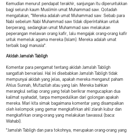
Kemudian menurut pendapat terakhir, sanjungan itu diperuntukkan
bagi seluruh kaum Muslimin umat Muhammad saw. Qotadah
mengatakan, "Mereka adalah umat Muhammad saw. Sebab para
Nabi sebelum Nabi Muhammad saw tidak diperintahkan untuk
berperang, sedangkan umat Muhammad saw melakukan
peperangan melawan orang kafir, lalu mengajak orang-orang kafir
untuk memeluk agama mereka (Islam). Mereka adalah umat
terbaik bagi manusia".
Akidah Jama'ah Tabligh
Komentar para pengamat tentang akidah Jama'ah Tabligh
sangatlah bervariasi. Hal ini disebabkan Jama'ah Tabligh tidak
mempunyai akidah yang jelas, apakah mereka menganut paham
Ahlus Sunnah, Mu'tazilah atau yang lain. Mereka bahkan
merangkul setiap orang yang telah berikrar mengucapkan dua
kalimat syahadat, tanpa mempedulikan dari golongan apakah
mereka. Mari kita simak bagaimana komentar yang disampaikan
oleh kelompok yang gemar mengkafirkan ahli ziarah kubur dan
mengkafirkan orang-orang yang melakukan tawassul (baca:
Wahabi).
"Jama'ah Tabligh dan para tokohnya, merupakan orang-orang yang