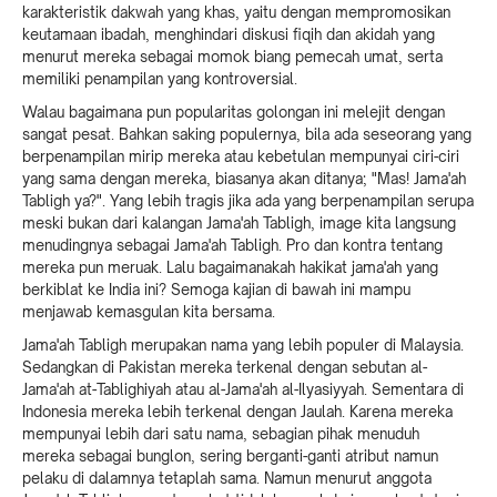
karakteristik dakwah yang khas, yaitu dengan mempromosikan
keutamaan ibadah, menghindari diskusi fiqih dan akidah yang
menurut mereka sebagai momok biang pemecah umat, serta
memiliki penampilan yang kontroversial.
Walau bagaimana pun popularitas golongan ini melejit dengan
sangat pesat. Bahkan saking populernya, bila ada seseorang yang
berpenampilan mirip mereka atau kebetulan mempunyai ciri-ciri
yang sama dengan mereka, biasanya akan ditanya; "Mas! Jama'ah
Tabligh ya?". Yang lebih tragis jika ada yang berpenampilan serupa
meski bukan dari kalangan Jama'ah Tabligh, image kita langsung
menudingnya sebagai Jama'ah Tabligh. Pro dan kontra tentang
mereka pun meruak. Lalu bagaimanakah hakikat jama'ah yang
berkiblat ke India ini? Semoga kajian di bawah ini mampu
menjawab kemasgulan kita bersama.
Jama'ah Tabligh merupakan nama yang lebih populer di Malaysia.
Sedangkan di Pakistan mereka terkenal dengan sebutan al-
Jama'ah at-Tablighiyah atau al-Jama'ah al-Ilyasiyyah. Sementara di
Indonesia mereka lebih terkenal dengan Jaulah. Karena mereka
mempunyai lebih dari satu nama, sebagian pihak menuduh
mereka sebagai bunglon, sering berganti-ganti atribut namun
pelaku di dalamnya tetaplah sama. Namun menurut anggota