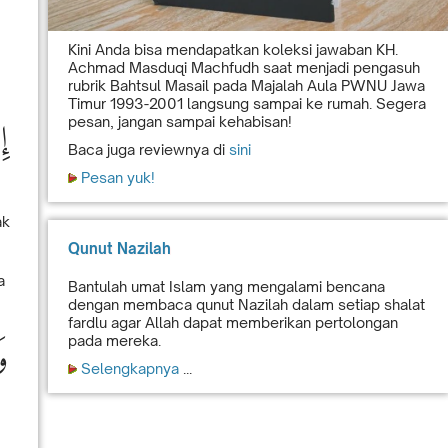
Kini Anda bisa mendapatkan koleksi jawaban KH.
Achmad Masduqi Machfudh saat menjadi pengasuh
rubrik Bahtsul Masail pada Majalah Aula PWNU Jawa
Timur 1993-2001 langsung sampai ke rumah. Segera
 ۚ
pesan, jangan sampai kehabisan!
Baca juga reviewnya di
sini
Pesan yuk!
ak
Qunut Nazilah
a
Bantulah umat Islam yang mengalami bencana
dengan membaca qunut Nazilah dalam setiap shalat
fardlu agar Allah dapat memberikan pertolongan
pada mereka.
وَ
Selengkapnya
...