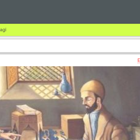
agi
E