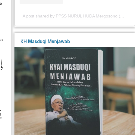
 ۗ
A post shared by PPSS NURUL HUDA Mergosono (@nuhamergosono)
ta
KH Masduqi Menjawab
 ۚ
 ۚ