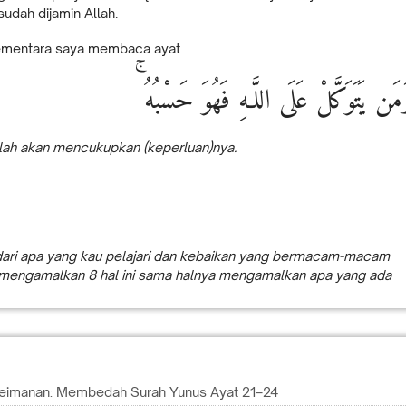
udah dijamin Allah.
sementara saya membaca ayat
وَمَن يَتَوَكَّلْ عَلَى اللَّـهِ فَهُوَ حَسْبُهُ
lah akan mencukupkan (keperluan)nya.
ran dari apa yang kau pelajari dan kebaikan yang bermacam-macam
ang mengamalkan 8 hal ini sama halnya mengamalkan apa yang ada
Keimanan: Membedah Surah Yunus Ayat 21–24