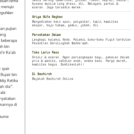
sebuah tema
busana muslim long dress, dll. Melayani partai &
g menuju
eceran. Juga tersedia merek:
neguhkan
Griya Alfa Reyhan
Menyediakan kain spun, polyester, twill kwalitas
ekspor, baju takwa, gamis, jubah, dll.
kan pujian
dang
Percetakan Dalwa
Lengkapi koleksi Anda. Koleksi buku-buku fiqih terbitan
t beberapa
Pesantren Darullughah Wadda'wah.
ah bin
'ir Ka'ab
Toko Laris Kaos
Grosir & eceran. Agen perlengkapan bayi, pakaian dalam
pria & wanita, setelan anak, aneka kaos. Harga murah,
kwalitas bagus. Buktikanlah!!
 syair
El Bashiroh
Bujair bin
Majalah Bashiroh Online
ddiq
. Ketika
ah dia”.
abi
enyatakan
amannya di
yauma