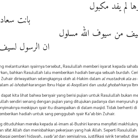
رها لم يفد مكبول
بانت سعاد ف
سيف من سيوف الله مسلول
ان الرسول لسيف 
ng melantunkan syairnya tersebut, Rasulullah memberi isyarat kepada sahab
an, bahkan Rasulullah lalu memberikan hadiah berupa sebuah burdah. Cer
n Zuhair diriwayatkan selengkapnya oleh al-Hakim dalam
al mustadrok ala as
dalam
al-ishobah
karangan Ibnu Hajar al-Asqollani dan
usdul ghobah
karya Ibnu
s, dapat kita lihat bahwa bersyair yang berisi pujian untuk Rasulullah bukan 
lullah sendiri senang dengan pujian yang ditujukan padanya dan menyuruh 
yimaknya meskipun syair itu disampaikan di dalam masjid. Tidak berhenti di 
emberikan hadiah untuk sang penggubah syair Ka’ab bin Zuhair.
ng dituduhkan mereka kepada al-imam al-Bushiri karena menyifati makhlukny
n sifat Allah dan menisbahkan pekerjaan yang hak Allah. Seperti Rasulullah
sebagai pemberi hidayah,
syafa’at
dan semisalnya, justifikasi syirik tersebut di