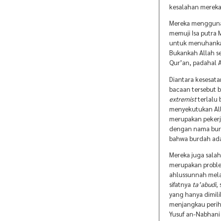
kesalahan mereka
Mereka menggunak
memuji Isa putra 
untuk menuhanka
Bukankah Allah s
Qur’an, padahal A
Diantara kesesat
bacaan tersebut 
extremist
terlalu 
menyekutukan All
merupakan peker
dengan nama burd
bahwa burdah adal
Mereka juga salah
merupakan problem
ahlussunnah mela
sifatnya
ta’abudi
,
yang hanya dimili
menjangkau peri
Yusuf an-Nabhan