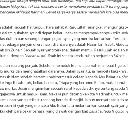
l hubungan dirinya dengan Allah dan RasulNya. Jika saja kita dapat merangkai 
tujuan hidup kita, tak lain mencerna serta memahami perilaku salik (orang yan
k mencapai Akhlaqul Karimah. Lewat karya-karya sastra merekalah kita bisa me
 adalah sebuah hal terpuji. Para sahabat Rasulullah seringkali mengungkap
h dalam gubahan syair di depan beliau, bahkan menyampaikannya ketika se
 Rasulullah pun senang dengan pujian syair yang mereka lantunkan. Terdapa
nal sebagai penyair di era nabi, di antaranya adalah Hasan bin Tsabit, Abdull
b bin Zuhair. Sebuah syair yang terkenal dalam memuji Rasulullah adalah syi
ikenal dengan "
banat su'ad
". Syair ini secara keseluruhan berjumlah 34 bait.
adalah seorang penyair. Sebelum memeluk Islam, ia pernah membuat tiga bait
 murka dan menghalalkan darahnya. Dalam syair itu, ia mencela kakaknya, 
 masuk islam setelah bertemu nabi termasuk celaan kepada Abu Bakar
as-Shi
ke telinga Rasulullah, beliau berkata, “siapa yang bertemu Ka’ab, maka bunuhl
aw murka, Bujair mengirimkan sebuah surat kepada adiknya tentang sabda N
gajaknya untuk masuk Islam. Maka ia pun datang ke kota Madinah untuk m
mui nabi yang ketika itu sedang berada di masjid. Ia pun menyatakan keisl
rubah isi syair yang mencela Abu Bakar lalu melantunkan sebuah syair yang
ui oleh para pakar bahasa, yang diawali dengan bait
banat su’adu fa qolbil 