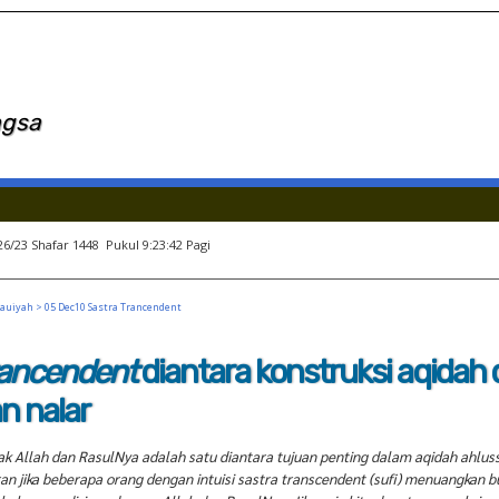
ngsa
26/23 Shafar 1448 Pukul 9:23:42 Pagi
Tauiyah
> 05 Dec10 Sastra Trancendent
rancendent
diantara konstruksi aqidah
n nalar
 Allah dan RasulNya adalah satu diantara tujuan penting dalam aqidah ahlus
ran jika beberapa orang dengan intuisi sastra transcendent (sufi) menuangkan 