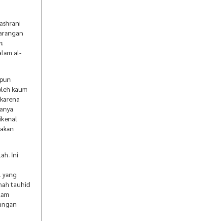
ashrani
larangan
m
.
lam al-
ipun
 oleh kaum
 karena
hanya
ikenal
takan
ah. Ini
l yang
nah tauhid
alam
angan