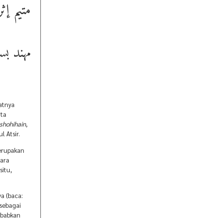
متيم إث
مهند ب
atnya
ita
-shohihain
,
l Atsir.
merupakan
para
situ,
a (baca:
 sebagai
sebabkan