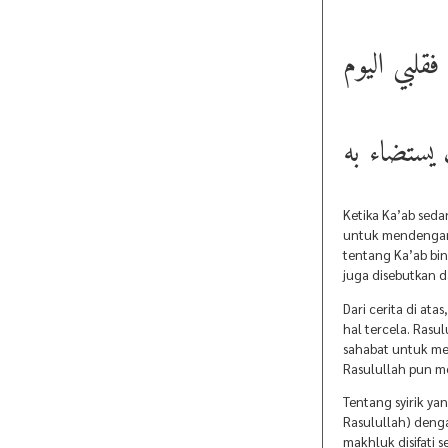
قلبي اليوم
يستضاء به
Ketika Ka’ab seda
untuk mendengark
tentang Ka’ab bi
juga disebutkan 
Dari cerita di ata
hal tercela. Rasu
sahabat untuk men
Rasulullah pun m
Tentang syirik ya
Rasulullah) denga
makhluk disifati 