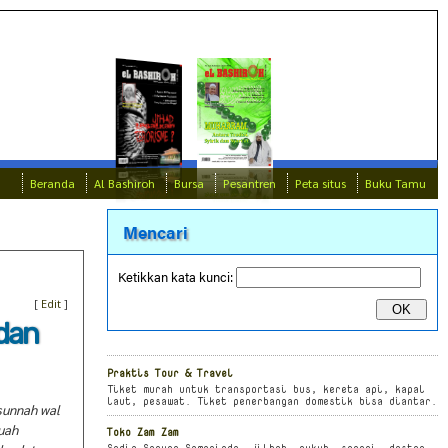
Beranda
Al Bashiroh
Bursa
Pesantren
Peta situs
Buku Tamu
Mencari
Ketikkan kata kunci:
[
Edit
]
 dan
Praktis Tour & Travel
Tiket murah untuk transportasi bus, kereta api, kapal
laut, pesawat. Tiket penerbangan domestik bisa diantar.
sunnah wal
buah
Toko Zam Zam
Sedia Sarung Samarinda, jilbab, rukuh, seprei, daster,