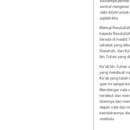
tulisannya periha
sentral mengenai 
ridlo Allah) untu
aqidah kita.
Memuji Rasulullah
kepada Rasululla
berada di masjid.
sahabat yang dike
Rowahah, dan Ka'a
bin Zuhair yang d
Ka’ab bin Zuhair 
yang membuat nabi
Ka’ab yang telah
syair ini sampai 
Mendengar nabi s
tersebut dan men
Islamnya dan mene
depan nabi dan me
keindahannya diak
matbulu
.