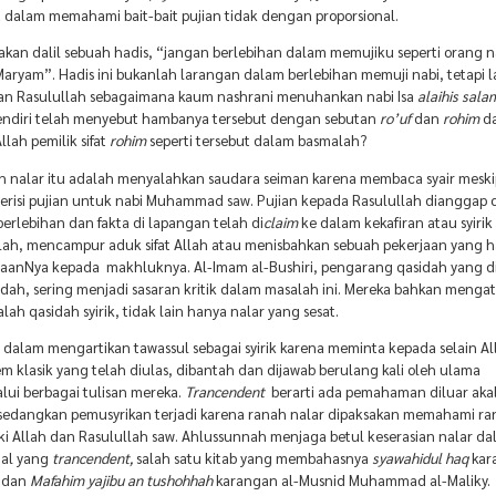
 dalam memahami bait-bait pujian tidak dengan proporsional.
an dalil sebuah hadis, “jangan berlebihan dalam memujiku seperti orang n
Maryam”. Hadis ini bukanlah larangan dalam berlebihan memuji nabi, tetapi 
n Rasulullah sebagaimana kaum nashrani menuhankan nabi Isa
alaihis sala
endiri telah menyebut hambanya tersebut dengan sebutan
ro’uf
dan
rohim
da
llah pemilik sifat
rohim
seperti tersebut dalam basmalah?
an nalar itu adalah menyalahkan saudara seiman karena membaca syair mesk
berisi pujian untuk nabi Muhammad saw. Pujian kepada Rasulullah dianggap
berlebihan dan fakta di lapangan telah di
claim
ke dalam kekafiran atau syirik
ah, mencampur aduk sifat Allah atau menisbahkan sebuah pekerjaan yang 
jaanNya kepada
makhluknya. Al-Imam al-Bushiri, pengarang qasidah yang d
ah, sering menjadi sasaran kritik dalam masalah ini. Mereka bahkan menga
ah qasidah syirik, tidak lain hanya nalar yang sesat.
 dalam mengartikan tawassul sebagai syirik karena meminta kepada selain All
 klasik yang telah diulas, dibantah dan dijawab berulang kali oleh ulama
lui berbagai tulisan mereka.
Trancendent
berarti ada pemahaman diluar aka
 sedangkan pemusyrikan terjadi karena ranah nalar dipaksakan memahami ra
ki Allah dan Rasulullah saw. Ahlussunnah menjaga betul keserasian nalar d
hal yang
trancendent,
salah satu kitab yang membahasnya
syawahidul haq
kar
i dan
Mafahim yajibu an tushohhah
karangan al-Musnid Muhammad al-Maliky.