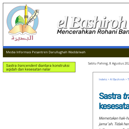
el Bashiroh
Mencerahkan Rohani Ba
Media Informasi Pesantren Darullughah Wadda'wah
Sabtu Pahing, 8 Agustus 20
Sastra
trancendent
diantara konstruksi
aqidah dan kesesatan nalar
Indeks
>
Al Bashiroh
>
Sastra
t
kesesata
Memetakan hak-hak
jama’ah. Tidak he