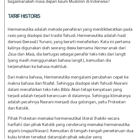
bagaimanakah masa depan kaum Muslimin di Indonesia?
TA'RIF HISTORIS
Hermeneutika adalah metode penafsiran yang menitikberatkan pada
rasio yang diadopsi dari tradisi Yahudi. Hermeneutika adalah hasil
derivasi (berasal) Yunani, yang berarti menafsirkan. Kata ini pertama
kalinya digunakan oleh seorang dewa bernama
Hermer
anak dari
Zeus
dan
Maia
, dia bertugas sebagai penafsir teks-teks dari langit
(yang masih menggunakan bahasa langit), kemudian dia
terjemahkan ke bahasa makhluk.
Dari makna bahasa, Hermeneutika mengalami perubahan cepat ke
makna bahasa dan filsafat. Sehingga diadopsi oleh Yahudi-Nasrani
dalam menafsirkan teks-teks
Bible
. Akan tetapi kenyataan yang
terjadi adalah terjadi kerancuan di dalamnya. Sehingga klimaksnya
adalah pecahnya Nasrani menjadi dua golongan, yaitu Protestan
dan Katolik.
Pihak Protestan memakai hermeneutikal literal (hakiki-secara
harfiah) dan pihak Katolik yang cenderung memakai hermeneutika
algoris (
majazi
/kiasan). Kemudian di tengah-tengah perseteruan dua
kubu kristen tersebut datanglah pihak sekuler yang