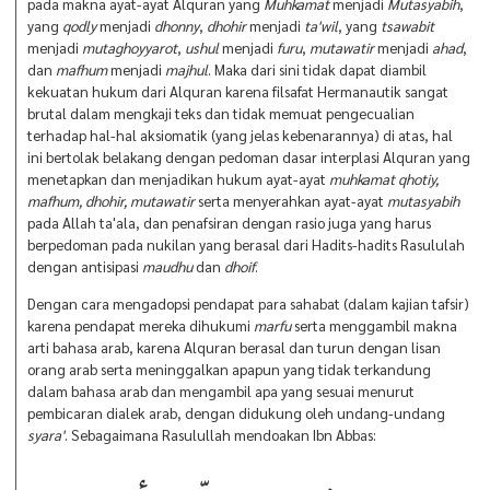
pada makna ayat-ayat Alquran yang
Muhkamat
menjadi
Mutasyabih
,
yang
qodly
menjadi
dhonny
,
dhohir
menjadi
ta'wil
, yang
tsawabit
menjadi
mutaghoyyarot
,
ushul
menjadi
furu
,
mutawatir
menjadi
ahad
,
dan
mafhum
menjadi
majhul
. Maka dari sini tidak dapat diambil
kekuatan hukum dari Alquran karena filsafat Hermanautik sangat
brutal dalam mengkaji teks dan tidak memuat pengecualian
terhadap hal-hal aksiomatik (yang jelas kebenarannya) di atas, hal
ini bertolak belakang dengan pedoman dasar interplasi Alquran yang
menetapkan dan menjadikan hukum ayat-ayat
muhkamat qhotiy,
mafhum, dhohir, mutawatir
serta menyerahkan ayat-ayat
mutasyabih
pada Allah ta'ala, dan penafsiran dengan rasio juga yang harus
berpedoman pada nukilan yang berasal dari Hadits-hadits Rasululah
dengan antisipasi
maudhu
dan
dhoif
.
Dengan cara mengadopsi pendapat para sahabat (dalam kajian tafsir)
karena pendapat mereka dihukumi
marfu
serta menggambil makna
arti bahasa arab, karena Alquran berasal dan turun dengan lisan
orang arab serta meninggalkan apapun yang tidak terkandung
dalam bahasa arab dan mengambil apa yang sesuai menurut
pembicaran dialek arab, dengan didukung oleh undang-undang
syara'
. Sebagaimana Rasulullah mendoakan Ibn Abbas: