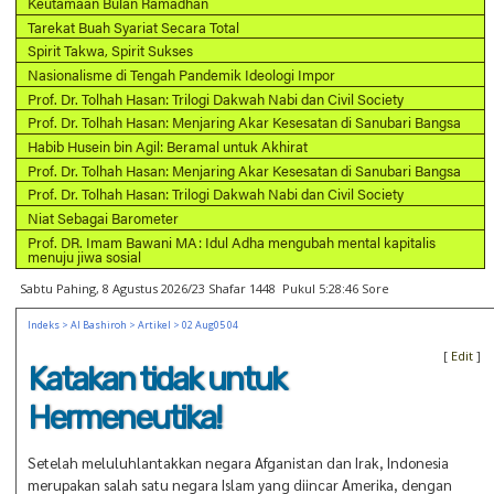
Keutamaan Bulan Ramadhan
Tarekat Buah Syariat Secara Total
Spirit Takwa, Spirit Sukses
Nasionalisme di Tengah Pandemik Ideologi Impor
Prof. Dr. Tolhah Hasan: Trilogi Dakwah Nabi dan Civil Society
Prof. Dr. Tolhah Hasan: Menjaring Akar Kesesatan di Sanubari Bangsa
Habib Husein bin Agil: Beramal untuk Akhirat
Prof. Dr. Tolhah Hasan: Menjaring Akar Kesesatan di Sanubari Bangsa
Prof. Dr. Tolhah Hasan: Trilogi Dakwah Nabi dan Civil Society
Niat Sebagai Barometer
Prof. DR. Imam Bawani MA: Idul Adha mengubah mental kapitalis
menuju jiwa sosial
Sabtu Pahing, 8 Agustus 2026/23 Shafar 1448 Pukul 5:28:46 Sore
Indeks
>
Al Bashiroh
>
Artikel
> 02 Aug05 04
[
Edit
]
Katakan tidak untuk
Hermeneutika!
Setelah meluluhlantakkan negara Afganistan dan Irak, Indonesia
merupakan salah satu negara Islam yang diincar Amerika, dengan