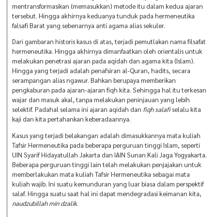
mentransformasikan (memasukkan) metode itu dalam kedua ajaran
tersebut. Hingga akhirnya keduanya tunduk pada hermeneutika
falsafi Barat yang sebenarnya anti agama alias sekuler.
Dari gambaran historis kasus di atas, terjadi pemutlakan nama filsafat
hermeneutika. Hingga akhirnya dimanfaatkan oleh orientalis untuk
melakukan penetrasi ajaran pada aqidah dan agama kita (Islam).
Hingga yang terjadi adalah penafsiran al-Quran, hadits, secara
serampangan alias ngawur. Bahkan berupaya memberikan
pengkaburan pada ajaran-ajaran fiqh kita. Sehingga hal itu terkesan
wajar dan masuk akal, tanpa melakukan peninjauan yang lebih
selektif. Padahal selama ini ajaran aqidah dan
fiqh salafi
selalu kita
kaji dan kita pertahankan keberadaannya.
Kasus yang terjadi belakangan adalah dimasukkannya mata kuliah
Tafsir Hermeneutika pada beberapa perguruan tinggi Islam, seperti
UIN Syarif Hidayatullah Jakarta dan IAIN Sunan Kali Jaga Yogyakarta.
Beberapa perguruan tinggi lain telah melakukan penjajakan untuk
memberlakukan mata kuliah Tafsir Hermeneutika sebagai mata
kuliah wajib. Ini suatu kemunduran yang luar biasa dalam perspektif
salaf. Hingga suatu saat hal ini dapat mendegradasi keimanan kita,
naudzubillah min dzalik
.