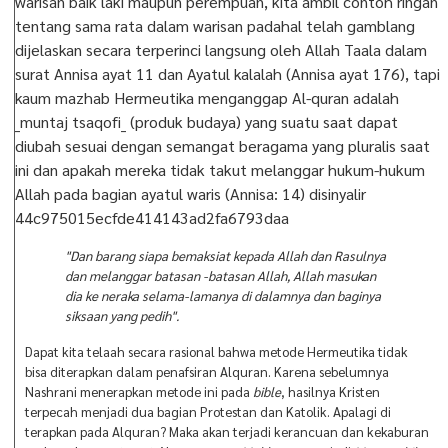
warisan baik laki maupun perempuan, kita ambil contoh ringan
tentang sama rata dalam warisan padahal telah gamblang
dijelaskan secara terperinci langsung oleh Allah Taala dalam
surat Annisa ayat 11 dan Ayatul kalalah (Annisa ayat 176), tapi
kaum mazhab Hermeutika menganggap Al-quran adalah
_muntaj tsaqofi_ (produk budaya) yang suatu saat dapat
diubah sesuai dengan semangat beragama yang pluralis saat
ini dan apakah mereka tidak takut melanggar hukum-hukum
Allah pada bagian ayatul waris (Annisa: 14) disinyalir
44c975015ecfde414143ad2fa6793daa
"Dan barang siapa bemaksiat kepada Allah dan Rasulnya
dan melanggar batasan -batasan Allah, Allah masukan
dia ke neraka selama-lamanya di dalamnya dan baginya
siksaan yang pedih".
Dapat kita telaah secara rasional bahwa metode Hermeutika tidak
bisa diterapkan dalam penafsiran Alquran. Karena sebelumnya
Nashrani menerapkan metode ini pada
bible
, hasilnya Kristen
terpecah menjadi dua bagian Protestan dan Katolik. Apalagi di
terapkan pada Alquran? Maka akan terjadi kerancuan dan kekaburan