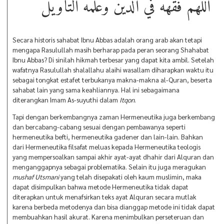
اللهم فقهه في الدين وعلّمه التأويل
Secara historis sahabat Ibnu Abbas adalah orang arab akan tetapi
mengapa Rasulullah masih berharap pada peran seorang Shahabat
Ibnu Abbas? Di sinilah hikmah terbesar yang dapat kita ambil. Setelah
wafatnya Rasulullah shalallahu alaihi wasallam diharapkan waktu itu
sebagai tongkat estafet terbukanya makna-makna al-Quran, beserta
sahabat lain yang sama keahliannya. Hal ini sebagaimana
diterangkan Imam As-suyuthi dalam
Itqon
.
Tapi dengan berkembangnya zaman Hermeneutika juga berkembang
dan bercabang-cabang sesuai dengan pembawanya seperti
hermeneutika befti, hermeneutika gadener dan lain-lain. Bahkan
dari Hermeneutika filsafat meluas kepada Hermeneutika teologis
yang mempersoalkan sampai akhir ayat-ayat dhahir dari Alquran dan
menganggapnya sebagai problematika. Selain itu juga meragukan
mushaf Utsmani
yang telah disepakati oleh kaum muslimin, maka
dapat disimpulkan bahwa metode Hermeneutika tidak dapat
diterapkan untuk menafsirkan teks ayat Alquran secara mutlak
karena berbeda metodenya dan bisa dianggap metode ini tidak dapat
membuahkan hasil akurat. Karena menimbulkan perseteruan dan