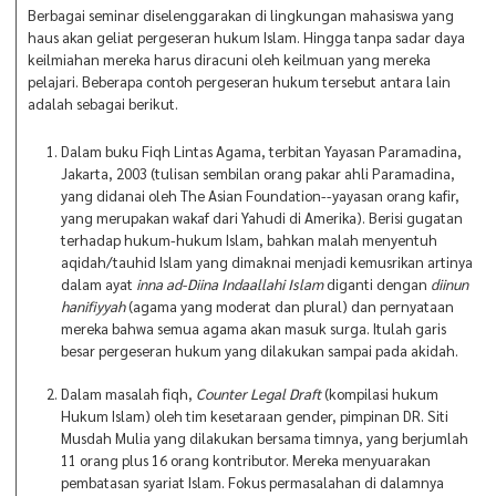
Berbagai seminar diselenggarakan di lingkungan mahasiswa yang
haus akan geliat pergeseran hukum Islam. Hingga tanpa sadar daya
keilmiahan mereka harus diracuni oleh keilmuan yang mereka
pelajari. Beberapa contoh pergeseran hukum tersebut antara lain
adalah sebagai berikut.
Dalam buku Fiqh Lintas Agama, terbitan Yayasan Paramadina,
Jakarta, 2003 (tulisan sembilan orang pakar ahli Paramadina,
yang didanai oleh The Asian Foundation--yayasan orang kafir,
yang merupakan wakaf dari Yahudi di Amerika). Berisi gugatan
terhadap hukum-hukum Islam, bahkan malah menyentuh
aqidah/tauhid Islam yang dimaknai menjadi kemusrikan artinya
dalam ayat
inna ad-Diina Indaallahi Islam
diganti dengan
diinun
hanifiyyah
(agama yang moderat dan plural) dan pernyataan
mereka bahwa semua agama akan masuk surga. Itulah garis
besar pergeseran hukum yang dilakukan sampai pada akidah.
Dalam masalah fiqh,
Counter Legal Draft
(kompilasi hukum
Hukum Islam) oleh tim kesetaraan gender, pimpinan DR. Siti
Musdah Mulia yang dilakukan bersama timnya, yang berjumlah
11 orang plus 16 orang kontributor. Mereka menyuarakan
pembatasan syariat Islam. Fokus permasalahan di dalamnya