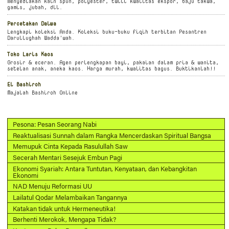
Menyediakan kain spun, polyester, twill kwalitas ekspor, baju takwa,
gamis, jubah, dll.
Percetakan Dalwa
Lengkapi koleksi Anda. Koleksi buku-buku fiqih terbitan Pesantren
Darullughah Wadda'wah.
Toko Laris Kaos
Grosir & eceran. Agen perlengkapan bayi, pakaian dalam pria & wanita,
setelan anak, aneka kaos. Harga murah, kwalitas bagus. Buktikanlah!!
El Bashiroh
Majalah Bashiroh Online
Pesona: Pesan Seorang Nabi
Reaktualisasi Sunnah dalam Rangka Mencerdaskan Spiritual Bangsa
Memupuk Cinta Kepada Rasulullah Saw
Secerah Mentari Sesejuk Embun Pagi
Ekonomi Syariah: Antara Tuntutan, Kenyataan, dan Kebangkitan
Ekonomi
NAD Menuju Reformasi UU
Lailatul Qodar Melambaikan Tangannya
Katakan tidak untuk Hermeneutika!
Berhenti Merokok, Mengapa Tidak?