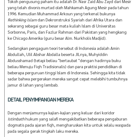
Tokoh pengusung paham itu adalah Dr. Nasr Zaid Abu Zayd dari Mesir
yang telah divonis murtad oleh Mahkamah Agung Mesir pada tahun
1996. Kemudian Muhammad Arkoun yang terkenal bukunya
Rethinking Islam
dan Dekronstruksi Syariah dari Afrika Utara dan
sekarang sebagai guru besar mata kuliah Islam di Universitas
Sorbonne, Paris, dan Fazlur Rahman dari Pakistan yang hengkang
ke Chicago Amerika (guru besar Alm. Nurkholis Madjid).
Sedangkan pengagum teori tersebut di Indonesia adalah Amin
Abdullah, Ulil Abshar Abdalla beserta JILnya, Muhyiddin
Abdusshamad (tetapi beliau "bertaubat "dengan hadirnya buku
beliau Menuju Fiqh Tradisionalis) dan para praktisi pendidikan di
beberapa perguruan tinggi Islam di Indonesia. Sehingga kita tidak
sadar bahwa pergerakan mereka sangat cepat melebihi tumbuhnya
jamur di lahan yang lembab.
DETAIL PENYIMPANGAN MEREKA
Dengan menjamurnya kajian-kajian yang keluar dari koridor
Istimbath
hukum yang salafi mengakibatkan beberapa pengaburan
dogmatis pada ajaran fiqh, mengharuskan kita untuk selalu waspada
pada segala gerak tingkah laku mereka.