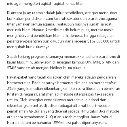
misi agar mengotori aqidah-aqidah umat Islam.
Di antara jalan utama adalah jalur pendidikan, dengan mengubah
kurikulum pendidikan Islam ke arah sekuler dan pluralisme agama
(menyamakan semua agama), walaupun hasilnya sudah sangat
merusak Islam. Namun Amerika masih belum puas, mereka masih
mengintervensi pendidikan Islam di Indonesia, hingga sebagaian
pesantren-pesantren pun dikucuri dana sebesar $157.000.000 untuk
mengubah kurikulumnya.
Sepak terjang program utamanya memasukkan paham pluralisme di
kaum Muslimin, lebih-lebih di sebagian kampus UIN, IAIN, STAIN dan
STAIS yang telah menjadi bidikan kaum pluralis.
Paket-paket yang telah disiapkan oleh mereka adalah pengajaran
hermeneutika. Pada dasarnya hermeneutika adalah metode tafsir
Bible
, yang kemudian dikembangkan oleh para filosof dan pemikiran
Kristen di negara Barat menjadi metode interprestasi teks secara
umum. Oleh sebagian cendekiawan metode ini diadopsi dan
dikembangkan untuk dijadikan sebagai alternatif dari metode
pemahaman Al-Qur'an yang dikenal sebagai ilmu tafsir. Jika metode
atau cara pemahaman Al-Qur'an sudah mengikuti kaum Yahudi-
Nasrani dalam pemahaman
Bible
maka patut dipertanyakan,